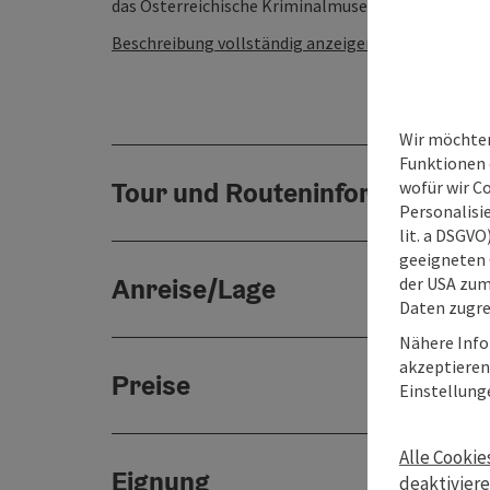
das Österreichische Kriminalmuseum. Dieses dokum
Beschreibung vollständig anzeigen
Wir möchten
Funktionen e
Tour und Routeninformationen
wofür wir C
Personalisie
lit. a DSGV
geeigneten 
Anreise/Lage
der USA zu
Daten zugre
Nähere Info
akzeptieren 
Preise
Einstellung
Alle Cookie
Eignung
deaktivier