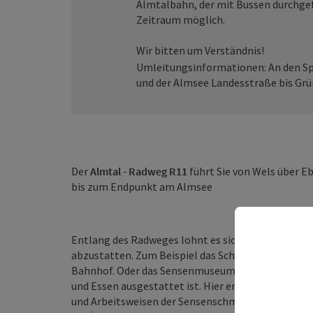
Almtalbahn, der mit Bussen durchgef
Zeitraum möglich.
Wir bitten um Verständnis!
Umleitungsinformationen: An den Spe
und der Almsee Landesstraße bis Grü
Der
Almtal - Radweg R11
führt Sie von Wels über E
bis zum Endpunkt am Almsee
Entlang des Radweges lohnt es sich, dem einen o
abzustatten. Zum Beispiel das Schriften- und Dru
Bahnhof. Oder das Sensenmuseum Geyerhammer, da
und Essen ausgestattet ist. Hier erlebt der Besuc
und Arbeitsweisen der Sensenschmiede. Ein weiter