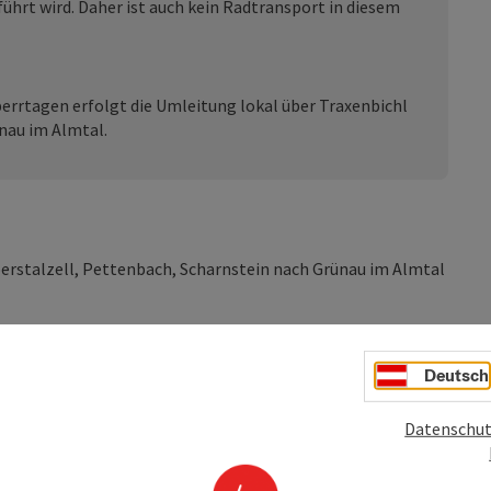
ührt wird. Daher ist auch kein Radtransport in diesem
rrtagen erfolgt die Umleitung lokal über Traxenbichl
nau im Almtal.
berstalzell, Pettenbach, Scharnstein nach Grünau im Almtal
Deutsch
der anderen Museum bzw. Sehenswürdigkeit einen Besuch
ckmuseum im Bartlhaus in Pettenbach, gleich neben dem
s mit drei originalen wasserbetriebenen Breithämmern
Datenschut
her anhand von Live-Vorführungen die Arbeitsbedingungen
es lohnendes Ziel ist im Ortszentrum von Scharnstein,