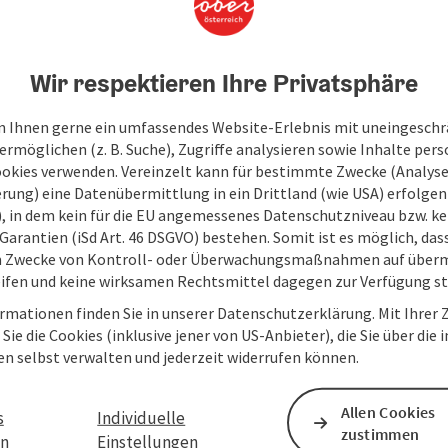
entiert in mehr als 20 Schauräumen des ...
Wir respektieren Ihre Privatsphäre
 Ihnen gerne ein umfassendes Website-Erlebnis mit uneingesch
rmöglichen (z. B. Suche), Zugriffe analysieren sowie Inhalte pers
ookies verwenden. Vereinzelt kann für bestimmte Zwecke (Analyse
rung) eine Datenübermittlung in ein Drittland (wie USA) erfolgen (
O), in dem kein für die EU angemessenes Datenschutzniveau bzw. ke
Garantien (iSd Art. 46 DSGVO) bestehen. Somit ist es möglich, da
m Zwecke von Kontroll- oder Überwachungsmaßnahmen auf überm
ifen und keine wirksamen Rechtsmittel dagegen zur Verfügung s
rmationen finden Sie in unserer Datenschutzerklärung. Mit Ihre
Sie die Cookies (inklusive jener von US-Anbieter), die Sie über die 
en selbst verwalten und jederzeit widerrufen können.
Allen Cookies
s
Individuelle
zustimmen
en
Einstellungen