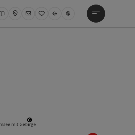
Hauptmenü öffne
hen
Kataloge
Karte
Newsletter
Merkzettel
Upperguide
Podcast
ffnen
Copyright öffnen