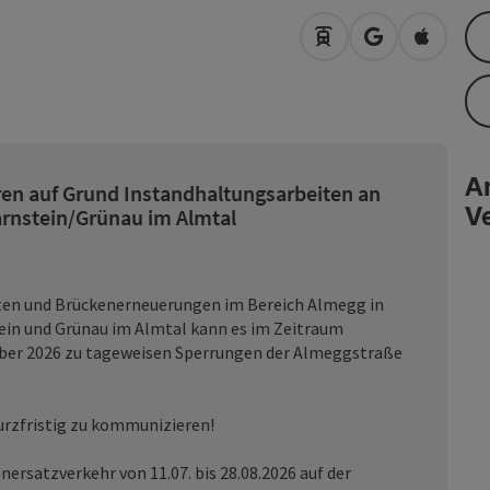
Anreise mit öffentli
in Google Map
in Apple
An
en auf Grund Instandhaltungsarbeiten an
V
rnstein/Grünau im Almtal
ten und Brückenerneuerungen im Bereich Almegg in
in und Grünau im Almtal kann es im Zeitraum
mber 2026 zu tageweisen Sperrungen der Almeggstraße
kurzfristig zu kommunizieren!
nersatzverkehr von 11.07. bis 28.08.2026 auf der