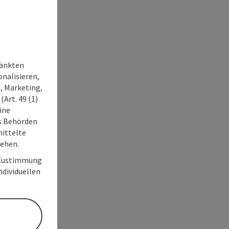
ränkten
onalisieren,
, Marketing,
Art. 49 (1)
ine
ss Behörden
ittelte
tehen.
r Zustimmung
individuellen