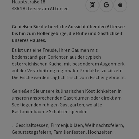
Hauptstraße 18
Anreise mit öffentli
in Google Map
in Apple
4864
Attersee am Attersee
Genießen Sie die herrliche Aussicht über den Attersee
bis hin zum Höllengebirge, die Ruhe und Gastlichkeit
unseres Hauses.
Es ist uns eine Freude, Ihren Gaumen mit
bodenständigen Gerichten aus der typisch
österreichischen Küche, mit besonderem Augenmerk
auf der Verarbeitung regionaler Produkte, zu kitzeln.
Die Fische werden täglich frisch vom Fischer gebracht.
Genießen Sie unsere kulinarischen Köstlichkeiten in
unseren ansprechenden Gasträumen oder direkt am
See liegenden ruhigen Gastgarten, wo alte
Kastanienbäume Schatten spenden.
... Geschäftsessen, Firmenjubiläen, Weihnachtsfeiern,
Geburtstagsfeiern, Familienfesten, Hochzeiten ...