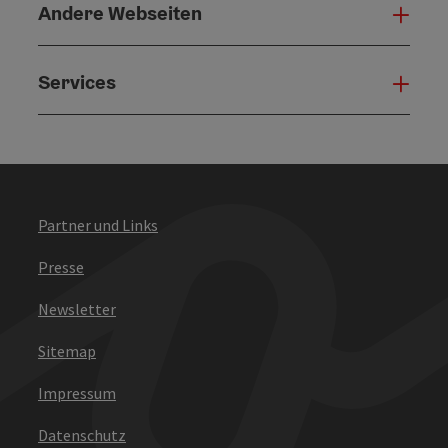
Andere Webseiten
Ande
Services
Serv
Partner und Links
Presse
Newsletter
Sitemap
Impressum
Datenschutz