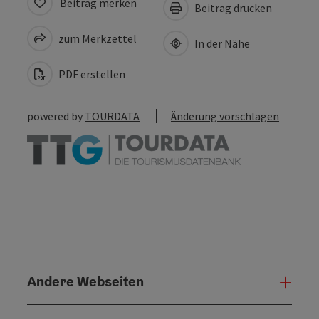
Beitrag merken
Beitrag drucken
zum Merkzettel
In der Nähe
PDF erstellen
powered by
TOURDATA
Änderung vorschlagen
Andere Webseiten
Ande