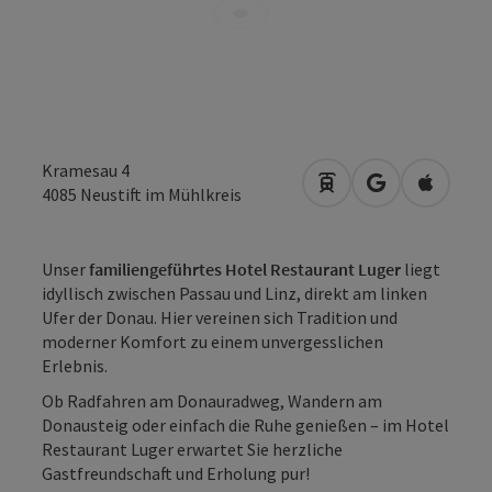
Kramesau 4
Anreise mit öffentli
in Google Map
in Apple
4085
Neustift im Mühlkreis
Unser
familiengeführtes Hotel Restaurant Luger
liegt
idyllisch zwischen Passau und Linz, direkt am linken
Ufer der Donau. Hier vereinen sich Tradition und
moderner Komfort zu einem unvergesslichen
Erlebnis.
Ob Radfahren am Donauradweg, Wandern am
Donausteig oder einfach die Ruhe genießen – im Hotel
Restaurant Luger erwartet Sie herzliche
Gastfreundschaft und Erholung pur!