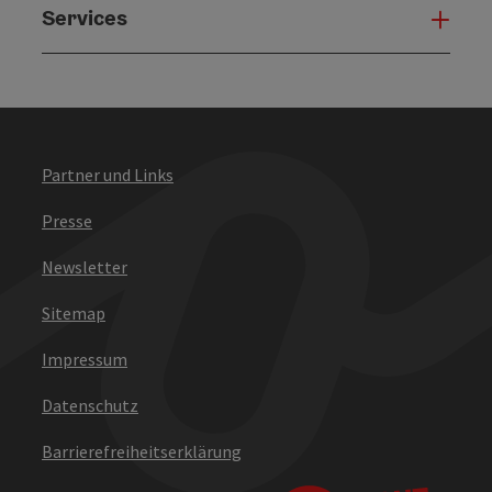
Services
Serv
Partner und Links
Presse
Newsletter
Sitemap
Impressum
Datenschutz
Barrierefreiheitserklärung