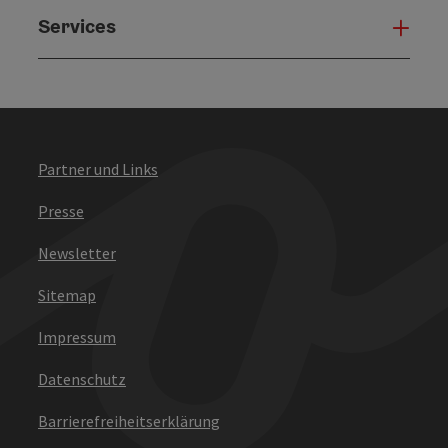
Services
Serv
Partner und Links
Presse
Newsletter
Sitemap
Impressum
Datenschutz
Barrierefreiheitserklärung