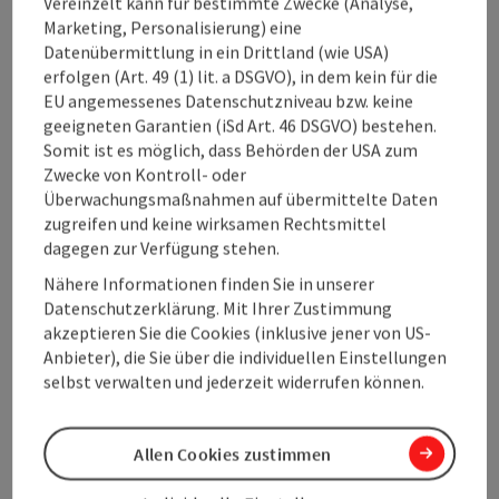
Vereinzelt kann für bestimmte Zwecke (Analyse,
Marketing, Personalisierung) eine
Loipenbericht
Datenübermittlung in ein Drittland (wie USA)
erfolgen (Art. 49 (1) lit. a DSGVO), in dem kein für die
Loipen
EU angemessenes Datenschutzniveau bzw. keine
geeigneten Garantien (iSd Art. 46 DSGVO) bestehen.
Somit ist es möglich, dass Behörden der USA zum
Sportarten
Zwecke von Kontroll- oder
Überwachungsmaßnahmen auf übermittelte Daten
zugreifen und keine wirksamen Rechtsmittel
Preise
dagegen zur Verfügung stehen.
Nähere Informationen finden Sie in unserer
Datenschutzerklärung. Mit Ihrer Zustimmung
Eignung
akzeptieren Sie die Cookies (inklusive jener von US-
Anbieter), die Sie über die individuellen Einstellungen
Barrierefreiheit
selbst verwalten und jederzeit widerrufen können.
Allen Cookies zustimmen