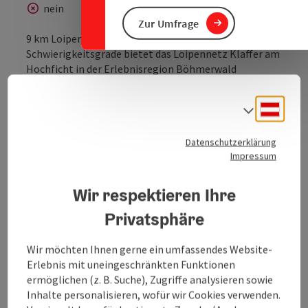
nein
Zur Umfrage
9 km Loipen unterschiedlicher
Schwierigkeitsgrade bietet das Loipennetz Klaffer am
Hochficht in der Erlebnisregion Böhmerwald
Panoramaloipe: 9 km, P+S
Start: Im Ort, am Gemeindeparkplatz
Deuts
Sprach
Mittelschwere Loipe
Datenschutzerklärung
Impressum
Wir respektieren Ihre
Kontakt
Privatsphäre
Öffnungszeiten
Wir möchten Ihnen gerne ein umfassendes Website-
Erlebnis mit uneingeschränkten Funktionen
ermöglichen (z. B. Suche), Zugriffe analysieren sowie
Anreise/Lage
Inhalte personalisieren, wofür wir Cookies verwenden.