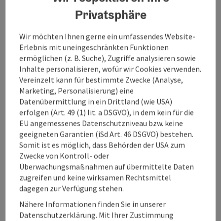
Privatsphäre
Gerne nehmen wir Sie in unseren Verteiler für den
täglichen Loipenbericht auf - eine kurze E-Mail
Wir möchten Ihnen gerne ein umfassendes Website-
genügt:
Erlebnis mit uneingeschränkten Funktionen
boehmerwald@muehlviertel.at
ermöglichen (z. B. Suche), Zugriffe analysieren sowie
Inhalte personalisieren, wofür wir Cookies verwenden.
Vereinzelt kann für bestimmte Zwecke (Analyse,
Marketing, Personalisierung) eine
Datenübermittlung in ein Drittland (wie USA)
Tour und Routeninformationen
erfolgen (Art. 49 (1) lit. a DSGVO), in dem kein für die
EU angemessenes Datenschutzniveau bzw. keine
geeigneten Garantien (iSd Art. 46 DSGVO) bestehen.
Öffnungszeiten
Somit ist es möglich, dass Behörden der USA zum
Zwecke von Kontroll- oder
Überwachungsmaßnahmen auf übermittelte Daten
Anreise/Lage
zugreifen und keine wirksamen Rechtsmittel
dagegen zur Verfügung stehen.
Preise
Nähere Informationen finden Sie in unserer
Datenschutzerklärung. Mit Ihrer Zustimmung