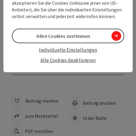
akzeptieren Sie die Cookies (inklusive jener von US-
Eignung
Anbieter), die Sie über die individuellen Einstellungen
selbst verwalten und jederzeit widerrufen können.
Barrierefreiheit
Allen Cookies zustimmen
Kontakt
Individuelle Einstellungen
Alle Cookies deaktivieren
Zustimmungserklärung
Beitrag merken
Beitrag drucken
zum Merkzettel
In der Nähe
PDF erstellen