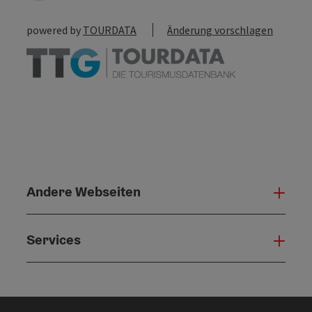
powered by
TOURDATA
Änderung vorschlagen
Andere Webseiten
Ande
Services
Serv