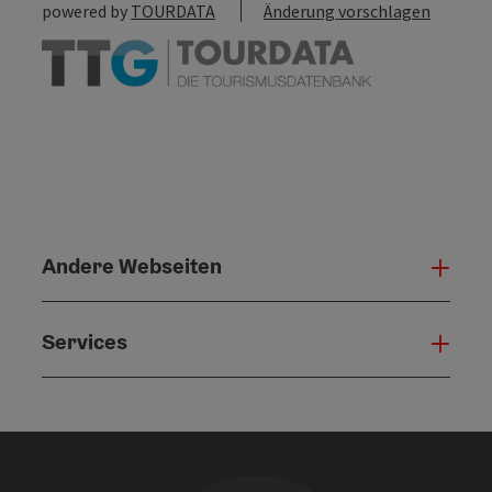
powered by
TOURDATA
Änderung vorschlagen
Andere Webseiten
Ande
Services
Serv