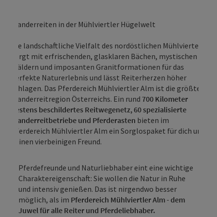
Wanderreiten in der Mühlviertler Hügelwelt
Die landschaftliche Vielfalt des nordöstlichen Mühlviertels
sorgt mit erfrischenden, glasklaren Bächen, mystischen
Wäldern und imposanten Granitformationen für das
perfekte Naturerlebnis und lässt Reiterherzen höher
schlagen. Das Pferdereich Mühlviertler Alm ist die größte
Wanderreitregion Österreichs. Ein rund
700 Kilometer
bestens beschildertes Reitwegenetz, 60 spezialisierte
Wanderreitbetriebe und Pferderasten
bieten im
Pferdereich Mühlviertler Alm ein Sorglospaket für dich und
deinen vierbeinigen Freund.
Pferdefreunde und Naturliebhaber eint eine wichtige
Charaktereigenschaft: Sie wollen die Natur in Ruhe
und intensiv genießen. Das ist nirgendwo besser
möglich, als im
Pferdereich Mühlviertler Alm - dem
Juwel für alle Reiter und Pferdeliebhaber.