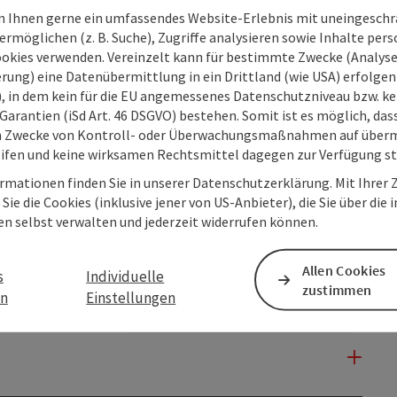
 Ihnen gerne ein umfassendes Website-Erlebnis mit uneingesch
rmöglichen (z. B. Suche), Zugriffe analysieren sowie Inhalte pers
ookies verwenden. Vereinzelt kann für bestimmte Zwecke (Analyse
rung) eine Datenübermittlung in ein Drittland (wie USA) erfolgen (
O), in dem kein für die EU angemessenes Datenschutzniveau bzw. ke
Garantien (iSd Art. 46 DSGVO) bestehen. Somit ist es möglich, da
m Zwecke von Kontroll- oder Überwachungsmaßnahmen auf überm
ifen und keine wirksamen Rechtsmittel dagegen zur Verfügung s
rmationen finden Sie in unserer Datenschutzerklärung. Mit Ihre
Sie die Cookies (inklusive jener von US-Anbieter), die Sie über die 
en selbst verwalten und jederzeit widerrufen können.
Allen Cookies
s
Individuelle
zustimmen
en
Einstellungen