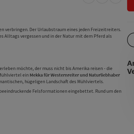
Anreise mit öffentli
in Google Map
in Apple
den verbringen. Der Urlaubstraum eines jeden Freizeitreiters.
es Alltags vergessen und in der Natur mit dem Pferd als
An
rleben möchte, der muss nicht bis Amerika reisen - die
V
Mühlviertel ein
Mekka für Westernreiter und Naturliebhaber
omantischen, hügeligen Landschaft des Mühlviertels.
 beeindruckende Felsformationen eingebettet. Rund um den