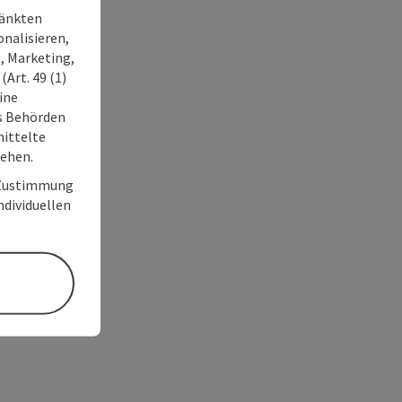
ränkten
onalisieren,
, Marketing,
Art. 49 (1)
ine
ss Behörden
ittelte
tehen.
r Zustimmung
individuellen