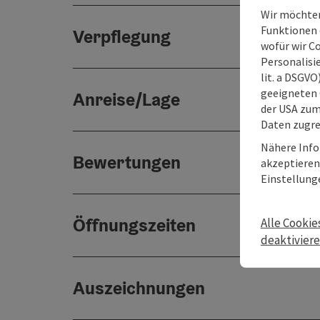
Wir möchten
Funktionen e
Verpflegung
wofür wir C
Personalisie
lit. a DSGV
geeigneten 
Anreise/Lage
der USA zu
Daten zugre
Nähere Info
Bewertungen
akzeptieren 
Einstellung
Öffnungszeiten
Alle Cookie
deaktivier
Auszeichnungen