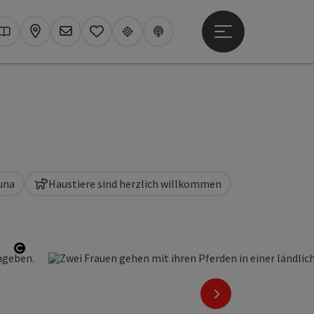
Hauptmenü öffne
hen
Kataloge
Karte
Newsletter
Merkzettel
Upperguide
Podcast
una
Haustiere sind herzlich willkommen
Copyright öffnen
nächstes Element