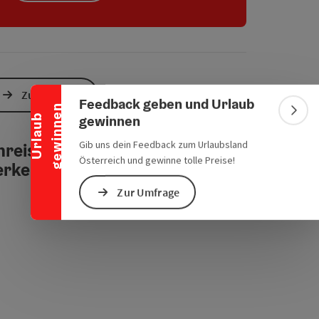
chen Verkehrsmitteln
s öffnen
 Maps öffnen
Banner einklappen
Zur Website
Feedback geben und Urlaub
n
Bann
gewinnen
U
r
l
a
u
b
g
e
w
i
n
n
e
Gib uns dein Feedback zum Urlaubsland
reise mit öffentlichen
Österreich und gewinne tolle Preise!
erkehrsmitteln
Zur Umfrage