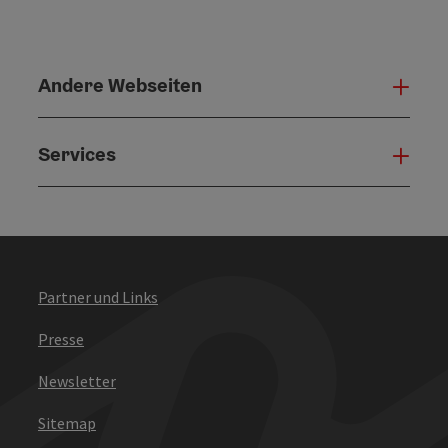
Andere Webseiten
Ande
Services
Serv
Partner und Links
Presse
Newsletter
Sitemap