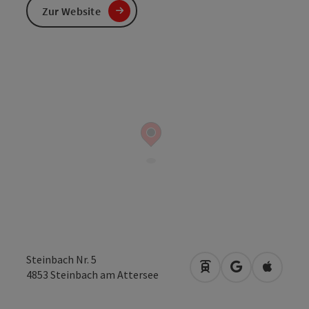
Zur Website
Steinbach Nr. 5
Anreise mit öffentli
in Google Map
in Apple
4853
Steinbach am Attersee