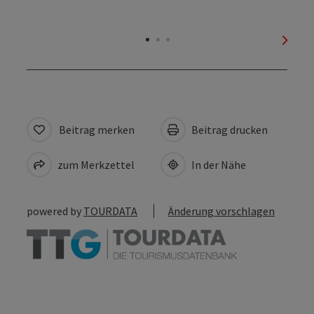
nächs
Beitrag merken
Beitrag drucken
zum Merkzettel
In der Nähe
powered by
TOURDATA
Änderung vorschlagen