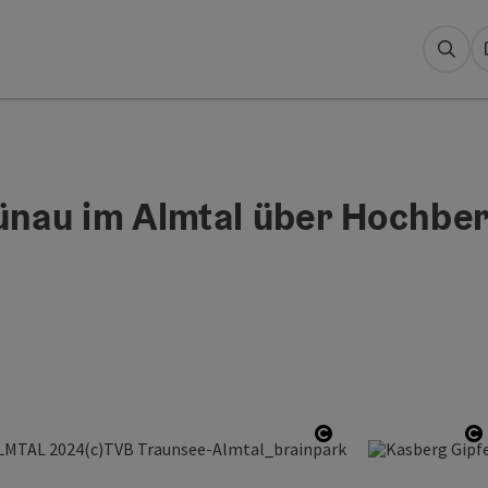
Suc
nau im Almtal über Hochbe
Copyright öffnen
C