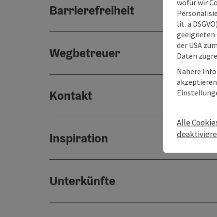
wofür wir C
Barrierefreiheit
Personalisie
lit. a DSGV
geeigneten 
der USA zu
Wegbetreuer
Daten zugre
Nähere Info
akzeptieren 
Einstellung
Kontakt
Alle Cookie
deaktivier
Inspiration
Unterkünfte