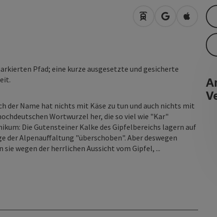
Anreise mit öffentli
in Google Map
in Apple
rkierten Pfad; eine kurze ausgesetzte und gesicherte
An
eit.
V
h der Name hat nichts mit Käse zu tun und auch nichts mit
thochdeutschen Wortwurzel her, die so viel wie "Kar"
nikum: Die Gutensteiner Kalke des Gipfelbereichs lagern auf
ge der Alpenauffaltung "überschoben". Aber deswegen
ie wegen der herrlichen Aussicht vom Gipfel, ...