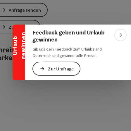
Banner einklappen
Anfrage senden
chen Verkehrsmitteln
s öffnen
 Maps öffnen
Zur Website
Feedback geben und Urlaub
n
Bann
gewinnen
U
r
l
a
u
b
g
e
w
i
n
n
e
reise mit öffentlichen
Gib uns dein Feedback zum Urlaubsland
Österreich und gewinne tolle Preise!
erkehrsmitteln
Zur Umfrage