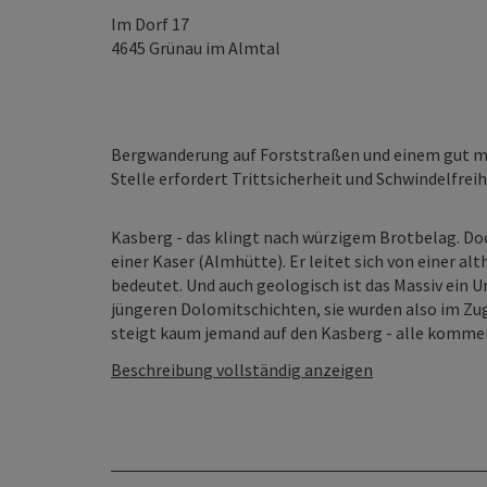
Im Dorf 17
4645
Grünau im Almtal
Bergwanderung auf Forststraßen und einem gut ma
Stelle erfordert Trittsicherheit und Schwindelfreih
Kasberg - das klingt nach würzigem Brotbelag. Doc
einer Kaser (Almhütte). Er leitet sich von einer al
bedeutet. Und auch geologisch ist das Massiv ein U
jüngeren Dolomitschichten, sie wurden also im Zu
steigt kaum jemand auf den Kasberg - alle kommen s
Beschreibung vollständig anzeigen