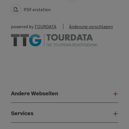
PDF erstellen
powered by
TOURDATA
Änderung vorschlagen
Andere Webseiten
Ande
Services
Serv