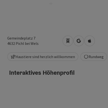
Gemeindeplatz 7
Anreise mit öffentlich
in Google Maps 
in Apple M
4632
Pichl bei Wels
Haustiere sind herzlich willkommen
Rundweg
Interaktives Höhenprofil