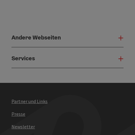
Andere Webseiten
Ande
Services
Serv
Partner und Links
Presse
Newsletter