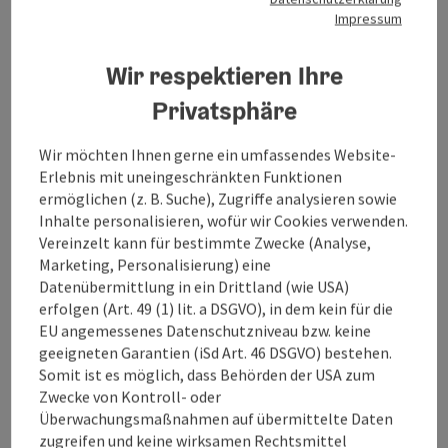
ein. Nach wenigen Minuten Gehzeit stoßen Sie auf den
Impressum
Weg
sinnenreich
, welcher bei der VILLA
sinnenreich
seinen Ausgangspunkt hat. Nun zweigen Sie bei der
Wir respektieren Ihre
Sinnenreich-Station „Das unmögliche Dreieck“ links
ab.
Privatsphäre
Der Feldweg führt durch die Unterführung der
Umfahrungsstraße hindurch zu einem Biotop, das mit
Wir möchten Ihnen gerne ein umfassendes Website-
einem kleinen Rastplatz und den Stationen
Erlebnis mit uneingeschränkten Funktionen
„Sprachrohr“ und „Kann die Kopfhaut zählen“ zum
ermöglichen (z. B. Suche), Zugriffe analysieren sowie
Verschnaufen einlädt. Sie folgen dem Feldweg, der
Inhalte personalisieren, wofür wir Cookies verwenden.
Ihnen am Waldrand bei der nächsten Station einen ...
Vereinzelt kann für bestimmte Zwecke (Analyse,
Beschreibung vollständig anzeigen
Marketing, Personalisierung) eine
Datenübermittlung in ein Drittland (wie USA)
erfolgen (Art. 49 (1) lit. a DSGVO), in dem kein für die
EU angemessenes Datenschutzniveau bzw. keine
geeigneten Garantien (iSd Art. 46 DSGVO) bestehen.
Somit ist es möglich, dass Behörden der USA zum
Tour und Routeninformationen
Zwecke von Kontroll- oder
Überwachungsmaßnahmen auf übermittelte Daten
zugreifen und keine wirksamen Rechtsmittel
Anreise/Lage