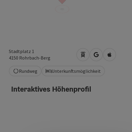
Stadtplatz 1
Anreise mit öffentlich
in Google Maps 
in Apple M
4150
Rohrbach-Berg
Rundweg
Unterkunftsmöglichkeit
Interaktives Höhenprofil