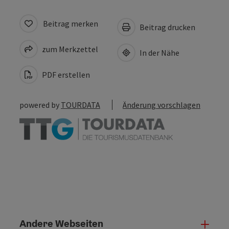
Beitrag merken
Beitrag drucken
zum Merkzettel
In der Nähe
PDF erstellen
powered by
TOURDATA
Änderung vorschlagen
Andere Webseiten
Ande