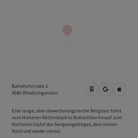
Bahnhofstraße 2
Anreise mit öffentli
in Google Map
in Apple
4580
Windischgarsten
Eine lange, aber abwechslungsreiche Bergtour führt
vom Hinteren Rettenbach in Roßleithen hinauf zum
höchsten Gipfel des Sengsengebirges, dem Hohen
Nock und wieder retour.