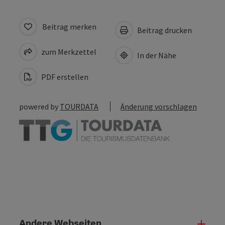
Beitrag merken
Beitrag drucken
zum Merkzettel
In der Nähe
PDF erstellen
powered by
TOURDATA
Änderung vorschlagen
Andere Webseiten
Ande