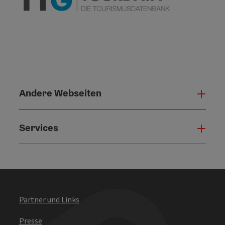
Andere Webseiten
Ande
Services
Serv
Partner und Links
Presse