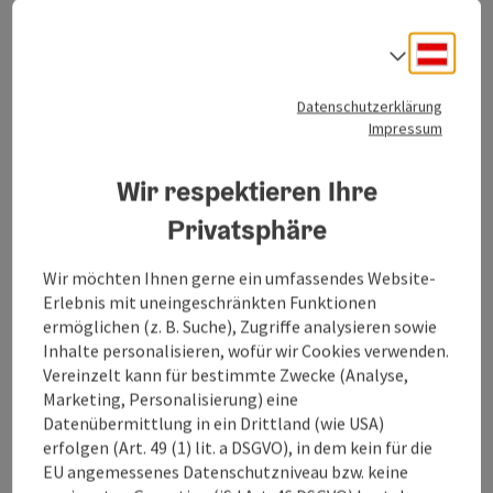
Edtbauernalm – bestens präpariert, hochalpin, aber
kaum Steigungen – einfach ein Traum.
Deuts
Sprach
Mitten im Skigebiet, auf den Hutterer Böden, befindet
Datenschutzerklärung
Impressum
sich die Höhenloipe von Hinterstoder, die über die
Mautstraße oder mit der 10er-Kabinenbahn bequem
zu erreichen ist. Der rund drei Kilometer lange
Wir respektieren Ihre
Rundkurs verfügt über zwei klassische Spuren sowie
Privatsphäre
eine Skating-Strecke und verläuft entlang des
Almbodens von der Mittelstation bis zur
Edtbauernalm und retour. Die Loipe folgt dem sanften
Wir möchten Ihnen gerne ein umfassendes Website-
Gelände des Almbodens und bietet immer wieder
Erlebnis mit uneingeschränkten Funktionen
interessante Ausblicke auf den Stoderer ...
ermöglichen (z. B. Suche), Zugriffe analysieren sowie
Inhalte personalisieren, wofür wir Cookies verwenden.
Beschreibung vollständig anzeigen
Vereinzelt kann für bestimmte Zwecke (Analyse,
Marketing, Personalisierung) eine
Datenübermittlung in ein Drittland (wie USA)
erfolgen (Art. 49 (1) lit. a DSGVO), in dem kein für die
EU angemessenes Datenschutzniveau bzw. keine