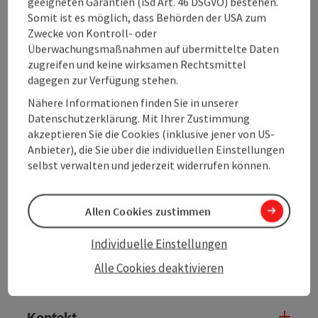
geeigneten Garantien (iSd Art. 46 DSGVO) bestehen.
Tour und Routeninformationen
Somit ist es möglich, dass Behörden der USA zum
Zwecke von Kontroll- oder
Öffnungszeiten
Überwachungsmaßnahmen auf übermittelte Daten
zugreifen und keine wirksamen Rechtsmittel
dagegen zur Verfügung stehen.
Anreise/Lage
Nähere Informationen finden Sie in unserer
Datenschutzerklärung. Mit Ihrer Zustimmung
akzeptieren Sie die Cookies (inklusive jener von US-
Preise
Anbieter), die Sie über die individuellen Einstellungen
selbst verwalten und jederzeit widerrufen können.
Eignung
Allen Cookies zustimmen
Barrierefreiheit
Individuelle Einstellungen
Alle Cookies deaktivieren
Wegbetreuer
Kontakt