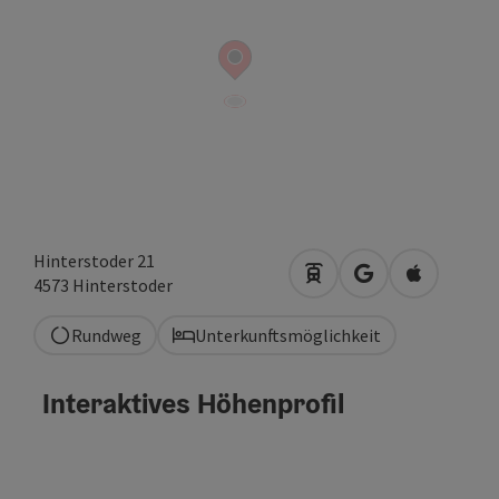
Hinterstoder 21
Anreise mit öffentlich
in Google Maps 
in Apple M
4573
Hinterstoder
Rundweg
Unterkunftsmöglichkeit
Interaktives Höhenprofil