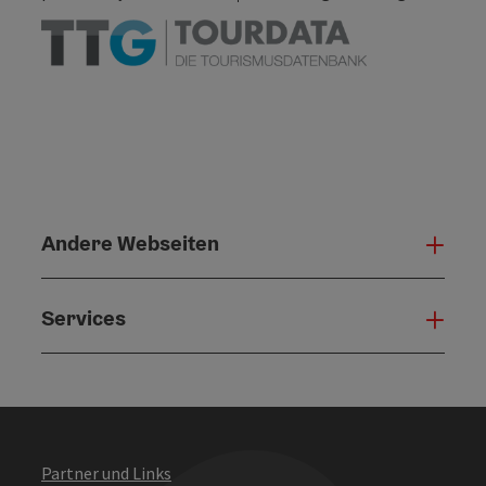
Andere Webseiten
Ande
Services
Serv
Partner und Links