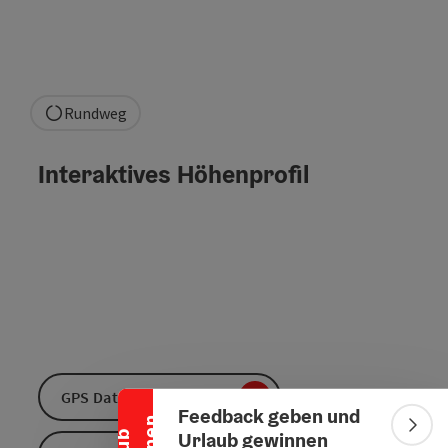
Rundweg
Interaktives Höhenprofil
Banner einklappen
GPS Daten downloaden
Feedback geben und
Bann
Urlaub gewinnen