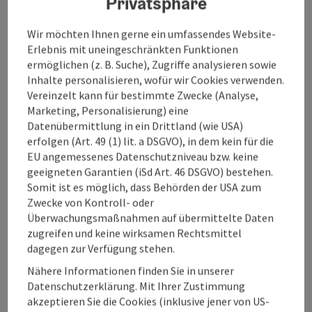
Privatsphäre
min eine Forststraße, die in weiterer Folge bis zur
Wurzerhütte (1290 m - unbewirtschaftet) achtmal
Wir möchten Ihnen gerne ein umfassendes Website-
überquert werden muss. Nach dem Überschreiten
Erlebnis mit uneingeschränkten Funktionen
einer weiteren Forststraße sind es nur mehr wenige ...
ermöglichen (z. B. Suche), Zugriffe analysieren sowie
Beschreibung vollständig anzeigen
Inhalte personalisieren, wofür wir Cookies verwenden.
Vereinzelt kann für bestimmte Zwecke (Analyse,
Marketing, Personalisierung) eine
Datenübermittlung in ein Drittland (wie USA)
erfolgen (Art. 49 (1) lit. a DSGVO), in dem kein für die
EU angemessenes Datenschutzniveau bzw. keine
Tour und Routeninformationen
geeigneten Garantien (iSd Art. 46 DSGVO) bestehen.
Somit ist es möglich, dass Behörden der USA zum
Zwecke von Kontroll- oder
An der Strecke
Überwachungsmaßnahmen auf übermittelte Daten
zugreifen und keine wirksamen Rechtsmittel
dagegen zur Verfügung stehen.
Anreise/Lage
Nähere Informationen finden Sie in unserer
Datenschutzerklärung. Mit Ihrer Zustimmung
Eignung
akzeptieren Sie die Cookies (inklusive jener von US-