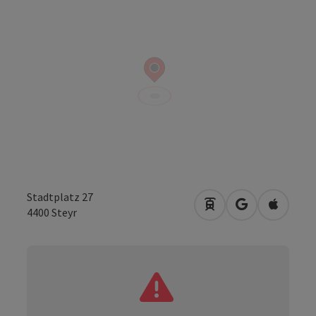
Stadtplatz 27
Anreise mit öffentli
in Google Map
in Apple
4400
Steyr