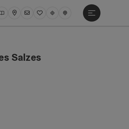
Hauptmenü öffne
hen
Kataloge
Karte
Newsletter
Merkzettel
Upperguide
Podcast
es Salzes
t öffnen