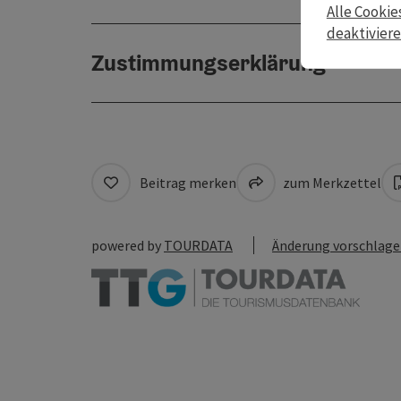
Alle Cookie
deaktivier
Zustimmungserklärung
Beitrag merken
zum Merkzettel
powered by
TOURDATA
Änderung vorschlag