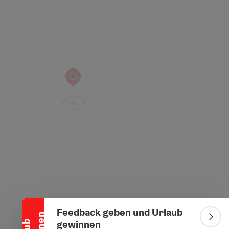
Banner einklappen
Feedback geben und Urlaub
Bann
gewinnen