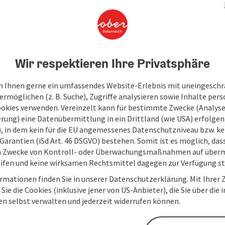
An
V
Wir respektieren Ihre Privatsphäre
 Ihnen gerne ein umfassendes Website-Erlebnis mit uneingesch
rmöglichen (z. B. Suche), Zugriffe analysieren sowie Inhalte pers
ookies verwenden. Vereinzelt kann für bestimmte Zwecke (Analyse
rung) eine Datenübermittlung in ein Drittland (wie USA) erfolgen (
O), in dem kein für die EU angemessenes Datenschutzniveau bzw. ke
Garantien (iSd Art. 46 DSGVO) bestehen. Somit ist es möglich, da
m Zwecke von Kontroll- oder Überwachungsmaßnahmen auf überm
ifen und keine wirksamen Rechtsmittel dagegen zur Verfügung s
rmationen finden Sie in unserer Datenschutzerklärung. Mit Ihre
Sie die Cookies (inklusive jener von US-Anbieter), die Sie über die 
en selbst verwalten und jederzeit widerrufen können.