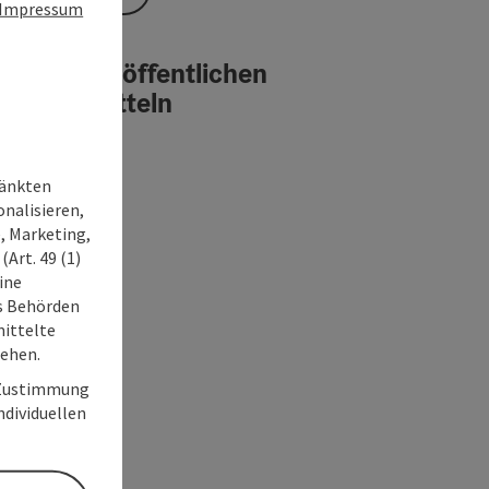
Impressum
reise mit öffentlichen
erkehrsmitteln
ränkten
onalisieren,
, Marketing,
Art. 49 (1)
ine
ss Behörden
ittelte
tehen.
r Zustimmung
individuellen