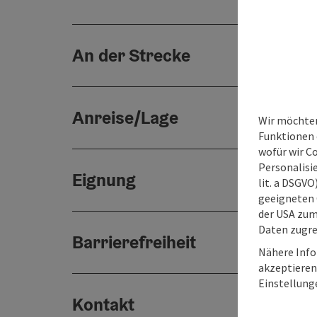
An der Strecke
Anreise/Lage
Wir möchten
Funktionen e
wofür wir C
Personalisie
Eignung
lit. a DSGV
geeigneten 
der USA zu
Daten zugre
Barrierefreiheit
Nähere Info
akzeptieren 
Einstellung
Kontakt