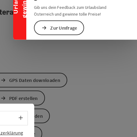
n
U
r
l
a
u
b
g
e
w
i
n
n
e
Gib uns dein Feedback zum Urlaubsland
teraktives Höhenprofil
Österreich und gewinne tolle Preise!
Zur Umfrage
GPS Daten downloaden
PDF erstellen
Anfrage senden
Sprachwahl - Menü öffnen
zerklärung
Zur Website