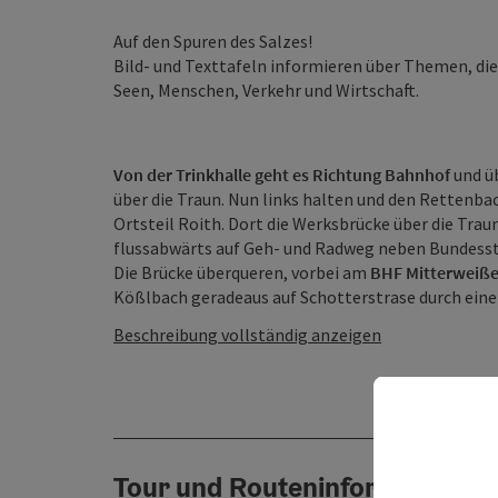
Auf den Spuren des Salzes!
Bild- und Texttafeln informieren über Themen, die
Seen, Menschen, Verkehr und Wirtschaft.
Von der Trinkhalle geht es Richtung Bahnhof
und ü
über die Traun. Nun links halten und den Rettenba
Ortsteil Roith. Dort die Werksbrücke über die Trau
flussabwärts auf Geh‐ und Radweg neben Bundesst
Die Brücke überqueren, vorbei am
BHF Mitterweiße
Kößlbach geradeaus auf Schotterstrase durch eine
Beschreibung vollständig anzeigen
Tour und Routeninformationen