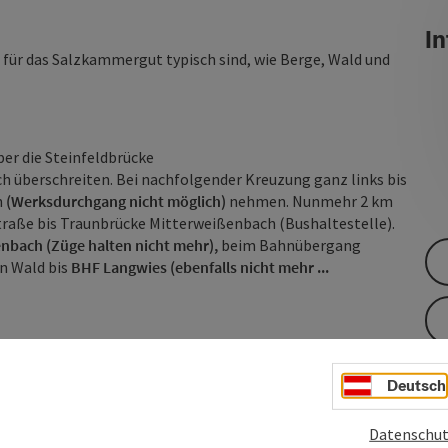
In
 für das Salzkammergut typisch sind, wie Berge, Wald und
ber die Steinfeldbrücke
ch überschreiten. Bei nachfolgender Kreuzung ganz links bis
n
(Werksdurchgang nicht möglich)
nehmen. Nunmehr 2 km
raße bis Traunbrücke Mitterweißenbach (Bushaltestelle).
nbach (Züge halten nicht mehr),
beim Bahnübergang
n Wald bis
BHF Langwies (ebenfalls nicht mehr ...
Deutsch
Datenschut