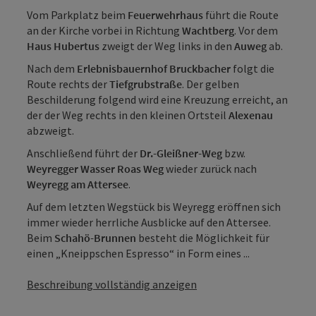
Vom Parkplatz beim
Feuerwehrhaus
führt die Route
an der Kirche vorbei in Richtung
Wachtberg
. Vor dem
Haus Hubertus
zweigt der Weg links in den
Auweg
ab.
Nach dem
Erlebnisbauernhof Bruckbacher
folgt die
Route rechts der
Tiefgrubstraße
. Der gelben
Beschilderung folgend wird eine Kreuzung erreicht, an
der der Weg rechts in den kleinen Ortsteil
Alexenau
abzweigt.
Anschließend führt der
Dr.-Gleißner-Weg
bzw.
Weyregger Wasser Roas Weg
wieder zurück nach
Weyregg am Attersee
.
Auf dem letzten Wegstück bis Weyregg eröffnen sich
immer wieder herrliche Ausblicke auf den Attersee.
Beim
Schahö-Brunnen
besteht die Möglichkeit für
einen „Kneippschen Espresso“ in Form eines ...
Beschreibung vollständig anzeigen