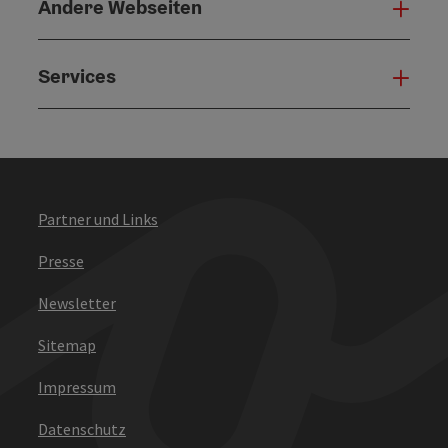
Andere Webseiten
Ande
Services
Serv
Partner und Links
Presse
Newsletter
Sitemap
Impressum
Datenschutz