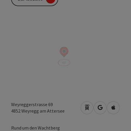
Weyreggerstrasse 69
Anreise mit öffentli
in Google Map
in Apple
4852
Weyregg am Attersee
Rund um den Wachtberg