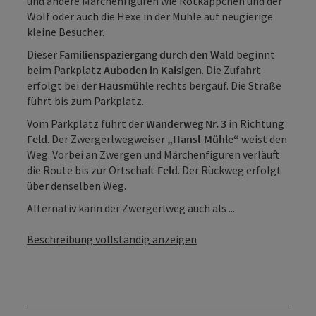
und andere Märchenfiguren wie Rotkäppchen und der
Wolf oder auch die Hexe in der Mühle auf neugierige
kleine Besucher.
Dieser
Familienspaziergang durch den Wald
beginnt
beim Parkplatz
Auboden in Kaisigen
. Die Zufahrt
erfolgt bei der
Hausmühle
rechts bergauf. Die Straße
führt bis zum Parkplatz.
Vom Parkplatz führt der
Wanderweg Nr. 3
in Richtung
Feld
. Der Zwergerlwegweiser
„Hansl-Mühle“
weist den
Weg. Vorbei an Zwergen und Märchenfiguren verläuft
die Route bis zur Ortschaft
Feld
. Der Rückweg erfolgt
über denselben Weg.
Alternativ kann der Zwergerlweg auch als ...
Beschreibung vollständig anzeigen