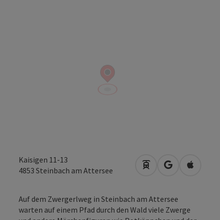
Kaisigen 11-13
Anreise mit öffentli
in Google Map
in Apple
4853
Steinbach am Attersee
Auf dem Zwergerlweg in Steinbach am Attersee
warten auf einem Pfad durch den Wald viele Zwerge