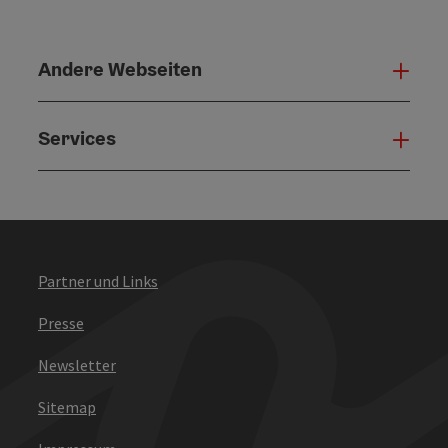
Andere Webseiten
Ande
Services
Serv
Partner und Links
Presse
Newsletter
Sitemap