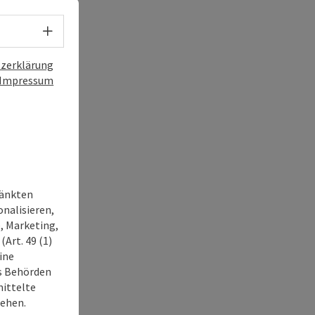
Sprachwahl - Menü öffnen
zerklärung
Impressum
ränkten
onalisieren,
, Marketing,
Art. 49 (1)
ine
ss Behörden
ittelte
tehen.