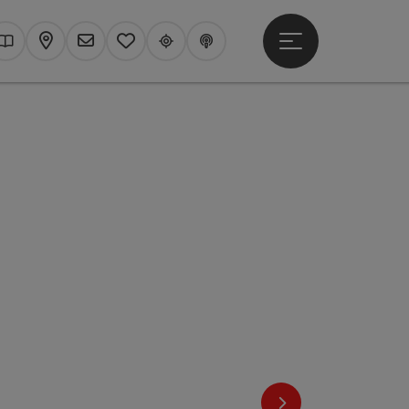
Hauptmenü öffne
hen
Kataloge
Karte
Newsletter
Merkzettel
Upperguide
Podcast
nächstes Element