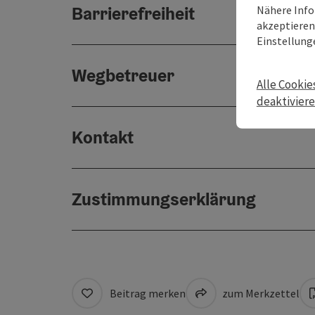
Barrierefreiheit
Nähere Info
akzeptieren 
Einstellung
Wegbetreuer
Alle Cookie
deaktivier
Kontakt
Zustimmungserklärung
Beitrag merken
zum Merkzettel