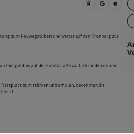
Anreise mit öffentli
in Google Map
in Apple
owang zum Neuwegstüberl und weiter auf den Kronberg zur
An
V
on hier geht es auf der Forststraße ca. 1,5 Stunden immer
 Rastplatz zum stärken und erholen, bevor man die
tsetzt.