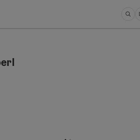
Suc
erl
öffnen