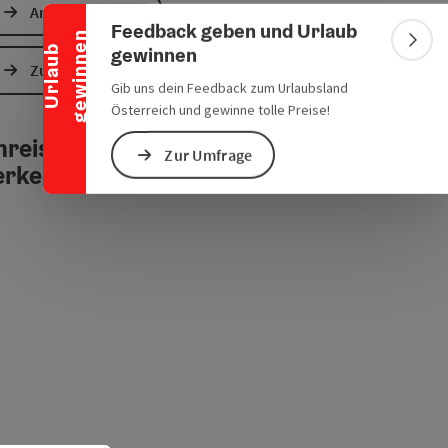
Banner einklappen
Anfrage senden
chen Verkehrsmitteln
s öffnen
 Maps öffnen
Feedback geben und Urlaub
n
Bann
gewinnen
U
r
l
a
u
b
g
e
w
i
n
n
e
Zur Website
Gib uns dein Feedback zum Urlaubsland
Österreich und gewinne tolle Preise!
reise mit öffentlichen
Zur Umfrage
erkehrsmitteln