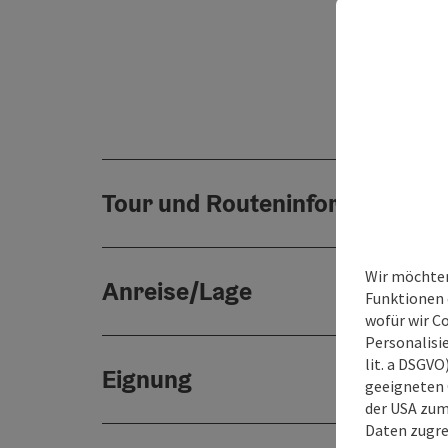
Tour und Routeninformationen
Wir möchten
Anreise/Lage
Funktionen e
wofür wir C
Personalisie
lit. a DSGV
Eignung
geeigneten 
der USA zu
Daten zugre