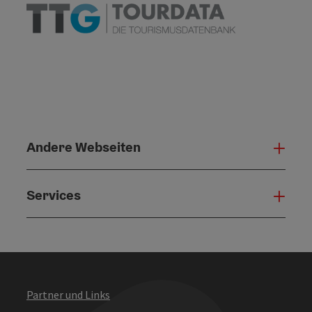
Andere Webseiten
Ande
Services
Serv
Partner und Links