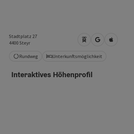
Stadtplatz 27
Anreise mit öffentlich
in Google Maps 
in Apple M
4400
Steyr
Rundweg
Unterkunftsmöglichkeit
Interaktives Höhenprofil