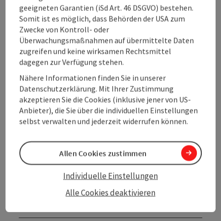
geeigneten Garantien (iSd Art. 46 DSGVO) bestehen.
km gelangt man zu einer Kreuzung, hier scharf rechts
Somit ist es möglich, dass Behörden der USA zum
abbiegen, weiter aufwärts und dann lange in sanftem
Zwecke von Kontroll- oder
Auf und Ab quer durch die ...
Überwachungsmaßnahmen auf übermittelte Daten
Beschreibung vollständig anzeigen
zugreifen und keine wirksamen Rechtsmittel
dagegen zur Verfügung stehen.
Nähere Informationen finden Sie in unserer
Datenschutzerklärung. Mit Ihrer Zustimmung
akzeptieren Sie die Cookies (inklusive jener von US-
Tour und Routeninformationen
Anbieter), die Sie über die individuellen Einstellungen
selbst verwalten und jederzeit widerrufen können.
Öffnungszeiten
Allen Cookies zustimmen
Anreise/Lage
Individuelle Einstellungen
Alle Cookies deaktivieren
Eignung