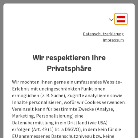
Empfohlene Jahreszeiten:
April
Deuts
Sprach
Mai
Juni
Datenschutzerklärung
Juli
Impressum
August
September
Wir respektieren Ihre
Oktober
Eigenschaften:
Privatsphäre
Rundtour
aussichtsreich
Wir möchten Ihnen gerne ein umfassendes Website-
Erlebnis mit uneingeschränkten Funktionen
Wegbeschreibung:
ermöglichen (z. B. Suche), Zugriffe analysieren sowie
Gestartet wird gegenüber vom Landhotel Eckhard,
Inhalte personalisieren, wofür wir Cookies verwenden.
rechts neben der Tankstelle. Der Beschilderung
Vereinzelt kann für bestimmte Zwecke (Analyse,
"Mountainbikestrecke Damberg" folgen und au einer
Marketing, Personalisierung) eine
ebenen Schotterstraße neben Häusern vorbei zum
Datenübermittlung in ein Drittland (wie USA)
Gehöft Mayr fahren. Links auf der Asphaltstraße
erfolgen (Art. 49 (1) lit. a DSGVO), in dem kein für die
weiter und kurz danach auf der Schotterstraße in den
EU angemessenes Datenschutzniveau bzw. keine
Wald hinauf immer Richtung "Damberg". Nach rund 3