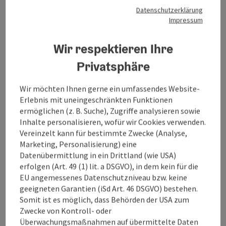
Datenschutzerklärung
Leichte Rennradtour mit viel
Impressum
Panorama
Wir respektieren Ihre
Gestartet wird beim
Agathawirt Landhotel
in
Bad
Goisern am Hallstättersee
. Entlang der Bundesstraße
Privatsphäre
B 145 geht es leicht bergab nach Bad Ischl. Parallel zur
Bundesstraße radelst du durch die Kaiserstadt bevor
Wir möchten Ihnen gerne ein umfassendes Website-
du ein kurzes Stück auf der Bundesstraße B 158 nach
Erlebnis mit uneingeschränkten Funktionen
Pfandl entlangfährst.
ermöglichen (z. B. Suche), Zugriffe analysieren sowie
Inhalte personalisieren, wofür wir Cookies verwenden.
Dort biege an der Ampel rechts ab auf die "Alte
Vereinzelt kann für bestimmte Zwecke (Analyse,
Wolfgangseestraße" L 546. Durch Wirling und Radau
Marketing, Personalisierung) eine
folge der Straße nach Strobl bevor du entlang der B
Datenübermittlung in ein Drittland (wie USA)
158 wieder zu unserem Ausgangspunkt nach Bad
erfolgen (Art. 49 (1) lit. a DSGVO), in dem kein für die
Goisern radeln.
EU angemessenes Datenschutzniveau bzw. keine
geeigneten Garantien (iSd Art. 46 DSGVO) bestehen.
Erlebe ...
Somit ist es möglich, dass Behörden der USA zum
Zwecke von Kontroll- oder
Beschreibung vollständig anzeigen
Überwachungsmaßnahmen auf übermittelte Daten