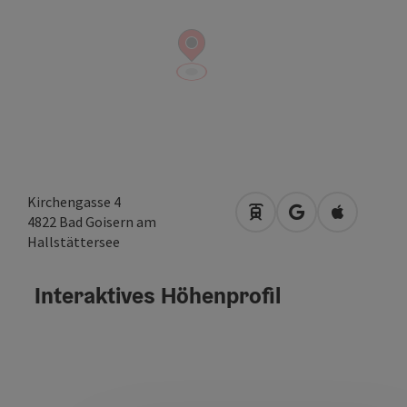
Kirchengasse 4
Anreise mit öffentlich
in Google Maps 
in Apple M
4822
Bad Goisern am
Hallstättersee
Interaktives Höhenprofil