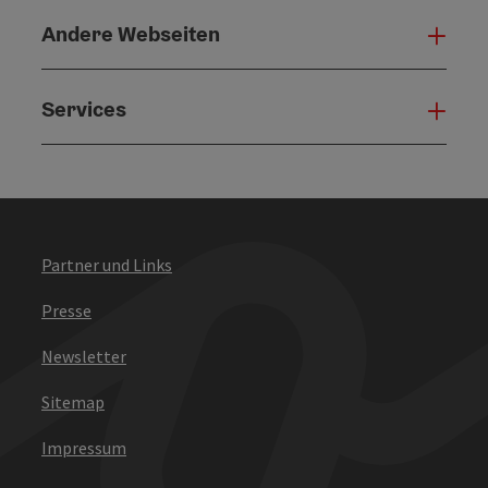
Andere Webseiten
Ande
Services
Serv
Partner und Links
Presse
Newsletter
Sitemap
Impressum