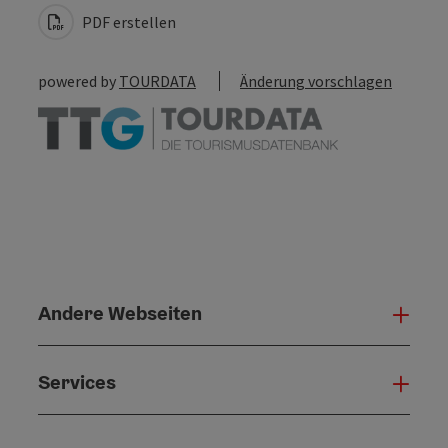
PDF erstellen
powered by
TOURDATA
Änderung vorschlagen
Andere Webseiten
Ande
Services
Serv