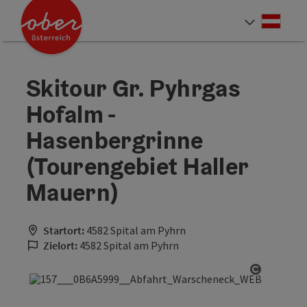
Accesskey
Accesskey
Accesskey
Accesskey
Accesskey
Accesskey
Accesskey
Accesskey
Zum Inhalt
Zur Navigation
Zum Seitenanfang
Zur Kontaktseite
Zur Suche
Zum Impressum
Zu den Hinweisen zur Bedienung der Website
Zur Startseite
[4]
[0]
[7]
[1]
[5]
[3]
[2]
[6]
Deut
Sprach
Skitour Gr. Pyhrgas
Hofalm -
Hasenbergrinne
(Tourengebiet Haller
Mauern)
Startort:
4582 Spital am Pyhrn
Zielort:
4582 Spital am Pyhrn
Copyrigh