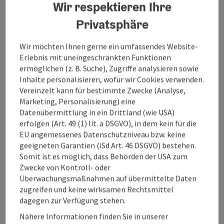
Wir respektieren Ihre
Vom Parkplatz gehen Sie der Sommermarkierung Nr.
Privatsphäre
614 folgend Richtung Hofalm. An der Hofalm vorbei
zum Hofalmsattel und dort links am markierten
Wir möchten Ihnen gerne ein umfassendes Website-
Normalweg. Über den bewaldeten, felsdurchsetzten
Erlebnis mit uneingeschränkten Funktionen
Rücken steigen Sie hoch, beachten Sie weiter oben im
ermöglichen (z. B. Suche), Zugriffe analysieren sowie
freien Gelände besonders die Wechten. Im oberen
Inhalte personalisieren, wofür wir Cookies verwenden.
felsigen Teil ist es oft ratsam Steigeisen zu
Vereinzelt kann für bestimmte Zwecke (Analyse,
verwenden, es ist oft abgeblasen. Folgen Sie
Marketing, Personalisierung) eine
bergwärts der Sommermarkierung bis knapp unter
Datenübermittlung in ein Drittland (wie USA)
den Vorgipfel wo Sie nun nach links über ...
erfolgen (Art. 49 (1) lit. a DSGVO), in dem kein für die
Beschreibung vollständig anzeigen
EU angemessenes Datenschutzniveau bzw. keine
geeigneten Garantien (iSd Art. 46 DSGVO) bestehen.
Somit ist es möglich, dass Behörden der USA zum
Zwecke von Kontroll- oder
Überwachungsmaßnahmen auf übermittelte Daten
zugreifen und keine wirksamen Rechtsmittel
Tour und Routeninformationen
dagegen zur Verfügung stehen.
Nähere Informationen finden Sie in unserer