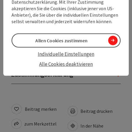
Anreise/Lage
Datenschutzerklärung. Mit Ihrer Zustimmung
akzeptieren Sie die Cookies (inklusive jener von US-
Anbieter), die Sie über die individuellen Einstellungen
Eignung
selbst verwalten und jederzeit widerrufen können.
Barrierefreiheit
Allen Cookies zustimmen
Individuelle Einstellungen
Kontakt
Alle Cookies deaktivieren
Zustimmungserklärung
Beitrag merken
Beitrag drucken
zum Merkzettel
In der Nähe