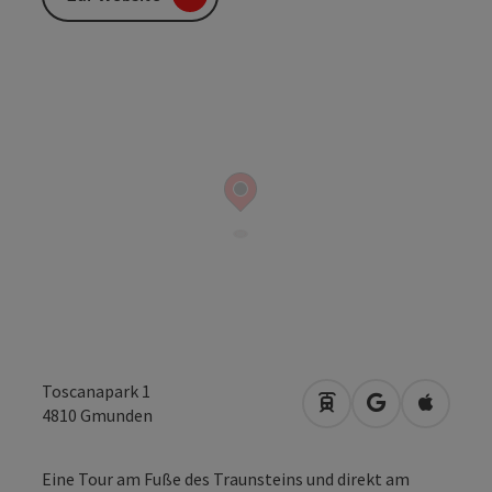
Toscanapark 1
Anreise mit öffentli
in Google Map
in Apple
4810
Gmunden
Eine Tour am Fuße des Traunsteins und direkt am