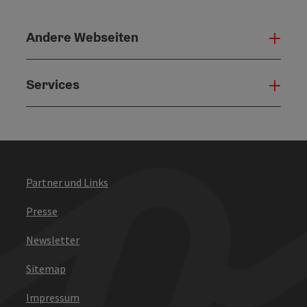
Andere Webseiten
Ande
Services
Serv
Partner und Links
Presse
Newsletter
Sitemap
Impressum