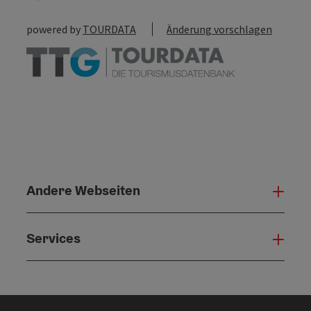
powered by
TOURDATA
Änderung vorschlagen
Andere Webseiten
Ande
Services
Serv