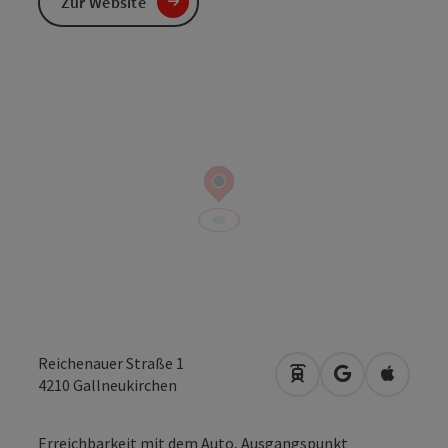
Zur Website
Reichenauer Straße 1
Anreise mit öffentli
in Google Map
in Apple
4210
Gallneukirchen
Erreichbarkeit mit dem Auto, Ausgangspunkt