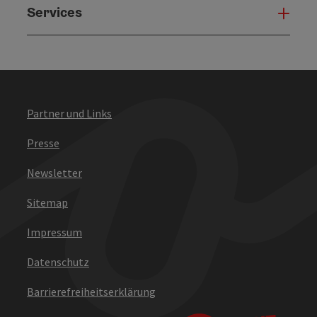
Services
Serv
Partner und Links
Presse
Newsletter
Sitemap
Impressum
Datenschutz
Barrierefreiheitserklärung