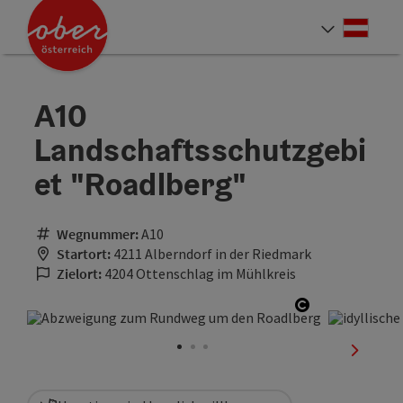
Accesskey
Accesskey
Accesskey
Accesskey
Accesskey
Accesskey
Accesskey
Accesskey
Zum Inhalt
Zur Navigation
Zum Seitenanfang
Zur Kontaktseite
Zur Suche
Zum Impressum
Zu den Hinweisen zur Bedienung der Website
Zur Startseite
[4]
[0]
[7]
[1]
[5]
[3]
[2]
[6]
Deut
Sprach
A10
Landschaftsschutzgebi
et "Roadlberg"
Wegnummer:
A10
Startort:
4211 Alberndorf in der Riedmark
Zielort:
4204 Ottenschlag im Mühlkreis
Copyright öf
nächste