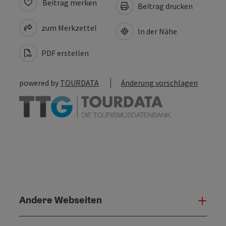
Beitrag merken
Beitrag drucken
zum Merkzettel
In der Nähe
PDF erstellen
powered by
TOURDATA
Änderung vorschlagen
Andere Webseiten
Ande