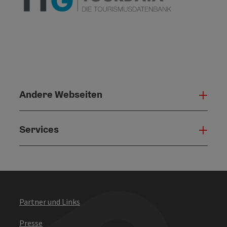
Andere Webseiten
Ande
Services
Serv
Partner und Links
Presse