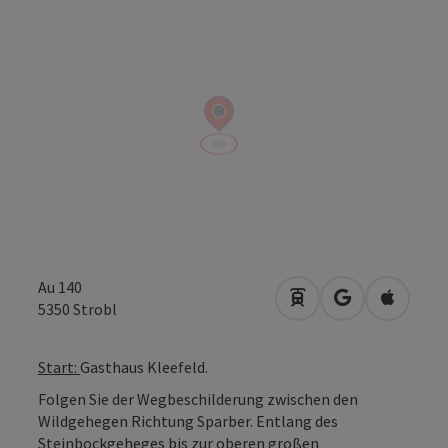
Au 140
Anreise mit öffentli
in Google Map
in Apple
5350
Strobl
Start:
Gasthaus Kleefeld.
Folgen Sie der Wegbeschilderung zwischen den
Wildgehegen Richtung Sparber. Entlang des
Steinbockgeheges bis zur oberen großen