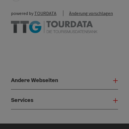
powered by
TOURDATA
Änderung vorschlagen
Andere Webseiten
Ande
Services
Serv