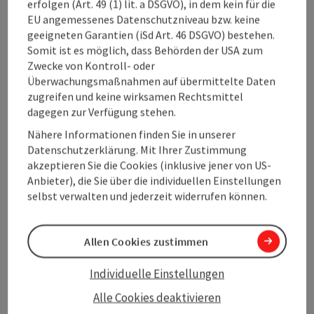
erfolgen (Art. 49 (1) lit. a DSGVO), in dem kein für die
sich der Eingang in die wildromantische Schlucht des
EU angemessenes Datenschutzniveau bzw. keine
Tiefenbaches zum Lichthäusl. Hier befand sich das
geeigneten Garantien (iSd Art. 46 DSGVO) bestehen.
erste Kopfinger Elektrizitätswerk - moosbedeckte
Somit ist es möglich, dass Behörden der USA zum
Reste der ehemaligen Staumauer sind noch
Zwecke von Kontroll- oder
vorhanden. Anstieg durch den Hochwald des
Überwachungsmaßnahmen auf übermittelte Daten
"Strahberi" nach Kopfingerdorf und zurück zum
zugreifen und keine wirksamen Rechtsmittel
Ortszentrum.
dagegen zur Verfügung stehen.
Nähere Informationen finden Sie in unserer
Datenschutzerklärung. Mit Ihrer Zustimmung
akzeptieren Sie die Cookies (inklusive jener von US-
Anbieter), die Sie über die individuellen Einstellungen
selbst verwalten und jederzeit widerrufen können.
Tour und Routeninformationen
Allen Cookies zustimmen
An der Strecke
Individuelle Einstellungen
Anreise/Lage
Alle Cookies deaktivieren