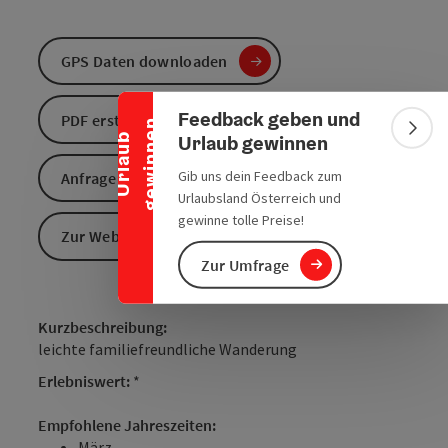
Banner einklappen
GPS Daten downloaden
Feedback geben und
PDF erstellen
n
Bann
Urlaub gewinnen
U
r
l
a
u
b
g
e
w
i
n
n
e
Gib uns dein Feedback zum
Anfrage senden
Urlaubsland Österreich und
gewinne tolle Preise!
Zur Website
Zur Umfrage
Kurzbeschreibung:
leichte familiefreundliche Wanderung
Erlebniswert:
*
Empfohlene Jahreszeiten:
März