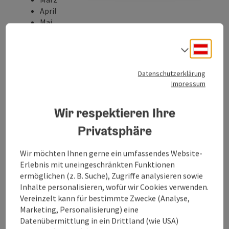
April
Mai
Juni
Juli
Deuts
Sprach
August
September
Datenschutzerklärung
Oktober
Impressum
November
Eigenschaften:
Wir respektieren Ihre
Rundtour
Privatsphäre
Einkehrmöglichkeit
Beschreibung:
Wir möchten Ihnen gerne ein umfassendes Website-
Vom Ortszentrum über den Götzenberg wandern Sie
Erlebnis mit uneingeschränkten Funktionen
in die Ortschaft Dobl vorbei am ersten Kopfinger
ermöglichen (z. B. Suche), Zugriffe analysieren sowie
"Industriegebiet - der mächtige Tiefenbach lieferte
Inhalte personalisieren, wofür wir Cookies verwenden.
die erforderliche Energie für Sägewerk, Mühlen,
Vereinzelt kann für bestimmte Zwecke (Analyse,
Bäckerei und Schmiede. Am Weg von Ruholding nach
Marketing, Personalisierung) eine
Beharding lädt eine Bank mit herrlichem Ausblick ins
Datenübermittlung in ein Drittland (wie USA)
Alpenvorland zum Verweilen ein. In Leithen befindet