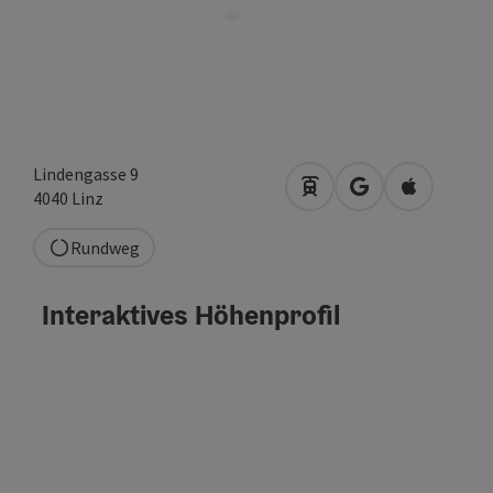
Lindengasse 9
Anreise mit öffentlich
in Google Maps 
in Apple M
4040
Linz
Rundweg
Interaktives Höhenprofil