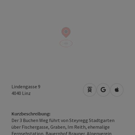
Lindengasse 9
Anreise mit öffentli
in Google Map
in Apple
4040
Linz
Kurzbeschreibung:
Der 3 Buchen Weg führt von Steyregg Stadtgarten
über Fischergasse, Graben, Im Reith, ehemalige
Fernsehstation, Bauernhof Brauner, Alpenverein