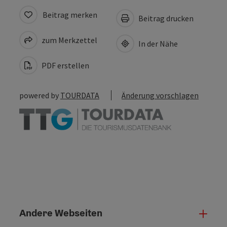
Beitrag merken
Beitrag drucken
zum Merkzettel
In der Nähe
PDF erstellen
powered by
TOURDATA
Änderung vorschlagen
Andere Webseiten
Ande