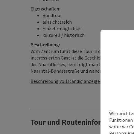
Eigenschaften:
Rundtour
aussichtsreich
Einkehrmöglichkeit
kulturell / historisch
Beschreibung:
Vom Zentrum führt diese Tour in den Stephaniehain
interessierten Gast ist die Geschichte des Erdstal
des Naarnflusses, dem folgt man flussaufwärts bis
Naarntal-Bundesstraße und wandert in den Wald. Hie
Beschreibung vollständig anzeigen
Wir möchten
Funktionen e
Tour und Routeninformationen
wofür wir C
Personalisie