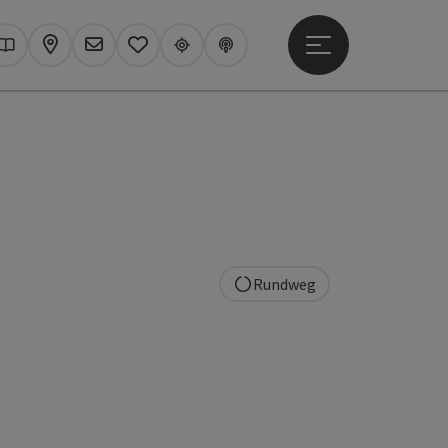
Hauptmenü öffne
hen
Kataloge
Karte
Newsletter
Merkzettel
Upperguide
Podcast
Rundweg
t öffnen