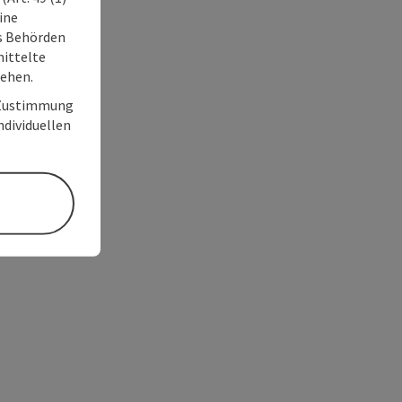
ine
ss Behörden
ittelte
tehen.
r Zustimmung
individuellen