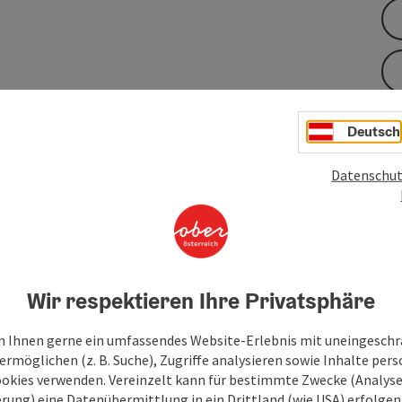
Deutsch
An
 und dort am Erdstall vorbei. Für den einzelnen
V
ls auf einer Schautafel beschrieben. Der Weg mündet am Ufer
Datenschut
 zu einem Steinbruch. Wenige Schritte weiter quert man die
r führt der Weg ...
Wir respektieren Ihre Privatsphäre
 Ihnen gerne ein umfassendes Website-Erlebnis mit uneingesch
rmöglichen (z. B. Suche), Zugriffe analysieren sowie Inhalte pers
ookies verwenden. Vereinzelt kann für bestimmte Zwecke (Analyse
rung) eine Datenübermittlung in ein Drittland (wie USA) erfolgen (