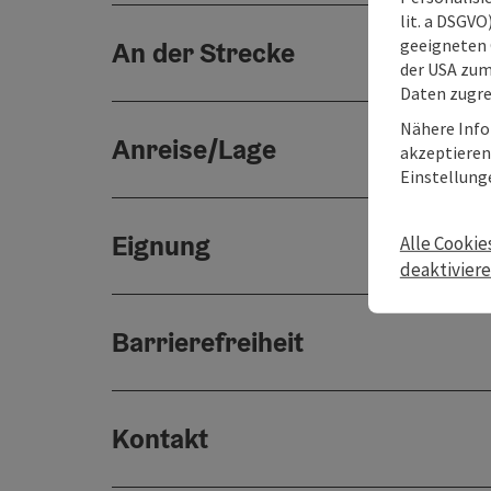
lit. a DSGV
geeigneten 
An der Strecke
der USA zu
Daten zugre
Nähere Info
Anreise/Lage
akzeptieren 
Einstellung
Eignung
Alle Cookie
deaktivier
Barrierefreiheit
Kontakt