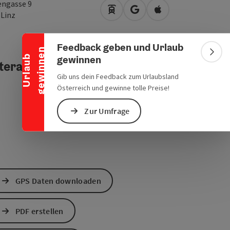
Banner einklappen
engasse 9
Anreise mit öffentlichen Verke
in Google Maps öffnen
in Apple Maps öffn
0
Linz
Feedback geben und Urlaub
n
Bann
gewinnen
U
r
l
a
u
b
g
e
w
i
n
n
e
teraktives Höhenprofil
Gib uns dein Feedback zum Urlaubsland
Österreich und gewinne tolle Preise!
Zur Umfrage
GPS Daten downloaden
PDF erstellen