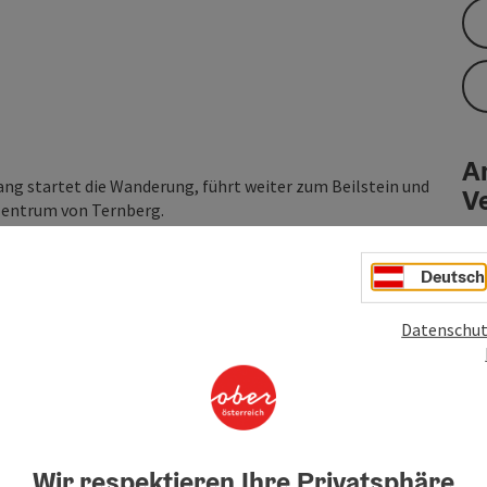
An
g startet die Wanderung, führt weiter zum Beilstein und
V
zentrum von Ternberg.
Deutsch
sgebauter Waldweg am Hang des Freinberges entlang,
Datenschut
tein an und fällt von dort sanft zum Alten Pfarrhof ab.
euzweg, viele Bänke laden zum Ausruhen ein, und bietet
Wir respektieren Ihre Privatsphäre