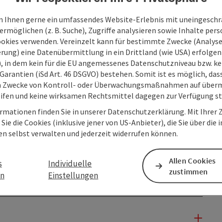
of ...
 Ihnen gerne ein umfassendes Website-Erlebnis mit uneingesch
rmöglichen (z. B. Suche), Zugriffe analysieren sowie Inhalte pers
ookies verwenden. Vereinzelt kann für bestimmte Zwecke (Analyse
rung) eine Datenübermittlung in ein Drittland (wie USA) erfolgen (
O), in dem kein für die EU angemessenes Datenschutzniveau bzw. ke
Garantien (iSd Art. 46 DSGVO) bestehen. Somit ist es möglich, da
m Zwecke von Kontroll- oder Überwachungsmaßnahmen auf überm
ifen und keine wirksamen Rechtsmittel dagegen zur Verfügung s
rmationen finden Sie in unserer Datenschutzerklärung. Mit Ihre
Sie die Cookies (inklusive jener von US-Anbieter), die Sie über die 
en selbst verwalten und jederzeit widerrufen können.
Allen Cookies
s
Individuelle
zustimmen
en
Einstellungen