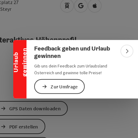
tplatz 27
Anreise mit öffentlichen Verke
in Google Maps öffnen
in Apple Maps öffn
0
Steyr
Banner einklappen
teraktives Höhenprofil
Feedback geben und Urlaub
n
Bann
gewinnen
U
r
l
a
u
b
g
e
w
i
n
n
e
Gib uns dein Feedback zum Urlaubsland
Österreich und gewinne tolle Preise!
Zur Umfrage
GPS Daten downloaden
PDF erstellen