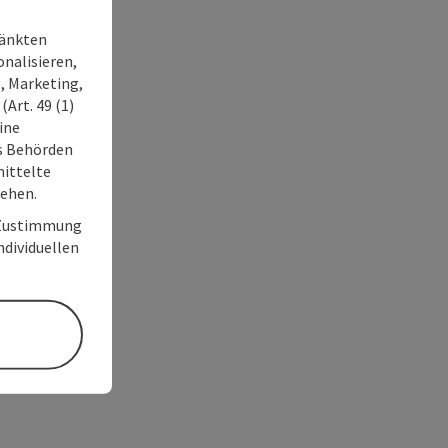
ränkten
onalisieren,
, Marketing,
Art. 49 (1)
ine
ss Behörden
ittelte
tehen.
r Zustimmung
individuellen