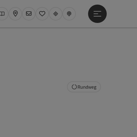
Hauptmenü öffne
hen
Kataloge
Karte
Newsletter
Merkzettel
Upperguide
Podcast
Rundweg
t öffnen