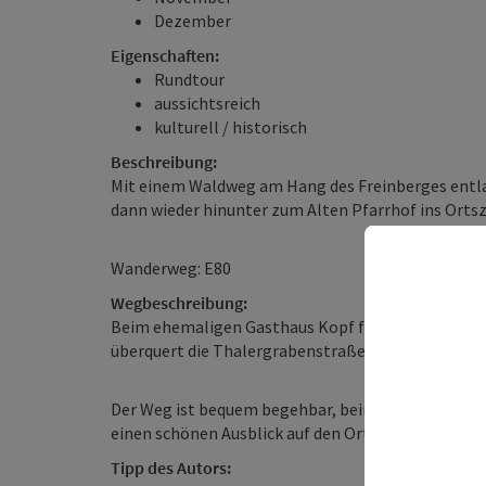
Dezember
Eigenschaften:
Rundtour
aussichtsreich
kulturell / historisch
Beschreibung:
Mit einem Waldweg am Hang des Freinberges entlan
dann wieder hinunter zum Alten Pfarrhof ins Orts
Wanderweg: E80
Wegbeschreibung:
Beim ehemaligen Gasthaus Kopf führt ein gut au
überquert die Thalergrabenstraße, steigt zum Beils
Der Weg ist bequem begehbar, beinhaltet einen Kr
einen schönen Ausblick auf den Ort.
Tipp des Autors: