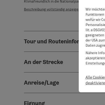
Klimafreundlich in die Nationalpark Region - Bahnh
Wir möchten
Beschreibung vollständig anzeigen
Funktionen e
wofür wir C
Personalisie
lit. a DSGV
geeigneten 
Tour und Routeninformationen
der USA zu
Daten zugre
Nähere Info
akzeptieren 
An der Strecke
Einstellung
Alle Cookie
Anreise/Lage
deaktivier
Eignung