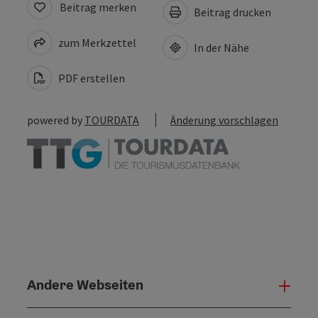
Beitrag merken
Beitrag drucken
zum Merkzettel
In der Nähe
PDF erstellen
powered by
TOURDATA
Änderung vorschlagen
Andere Webseiten
Ande