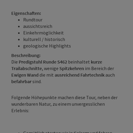
Eigenschaften:
Rundtour
aussichtsreich
Einkehrmöglichkeit
kulturell / historisch
geologische Highlights
Beschreibung:
Die
Predigstuhl Runde S462
beinhaltet
kurze
Trailabschnitte,
wenige
Spitzkehren
im Bereich der
Ewigen Wand
die mit
ausreichend
Fahrtechnik
auch
befahrbar
sind.
Folgende Höhepunkte machen diese Tour, neben der
wunderbaren Natur, zu einem unvergesslichen
Erlebnis:
Gemütlich starten wir in
Goisern
und fahren