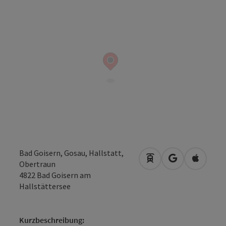
Bad Goisern, Gosau, Hallstatt,
Anreise mit öffentli
in Google Map
in Apple
Obertraun
4822
Bad Goisern am
Hallstättersee
Kurzbeschreibung: