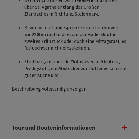
über
St. Agatha
entlang des
Großen
Zlanbaches
in
Richtung
Steiermark
.
Bevor wir die Landesgrenze erreichen kurven
wir
220hm
rauf und retour zur
Halleralm
. Ein
zweites Frühstück
oder doch eine
Mittagsrast
, es
fällt schwer nicht einzukehren.
Steil bergauf über die
Flohwiesen
in Richtung
Predigstuhl
, ein
Abstecher
zur
Hütteneckalm
mit
guter Küche und ...
Beschreibung vollständig anzeigen
Tour und Routeninformationen