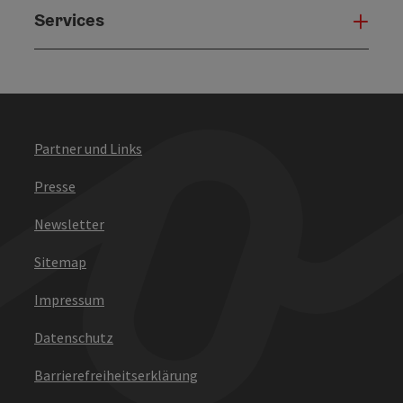
Services
Serv
Partner und Links
Presse
Newsletter
Sitemap
Impressum
Datenschutz
Barrierefreiheitserklärung