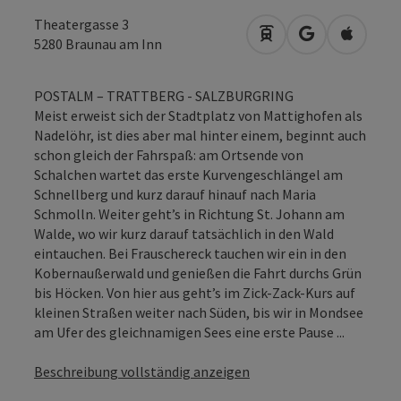
Theatergasse 3
Anreise mit öffentli
in Google Map
in Apple
5280
Braunau am Inn
POSTALM – TRATTBERG - SALZBURGRING
Meist erweist sich der Stadtplatz von Mattighofen als
Nadelöhr, ist dies aber mal hinter einem, beginnt auch
schon gleich der Fahrspaß: am Ortsende von
Schalchen wartet das erste Kurvengeschlängel am
Schnellberg und kurz darauf hinauf nach Maria
Schmolln. Weiter geht’s in Richtung St. Johann am
Walde, wo wir kurz darauf tatsächlich in den Wald
eintauchen. Bei Frauschereck tauchen wir ein in den
Kobernaußerwald und genießen die Fahrt durchs Grün
bis Höcken. Von hier aus geht’s im Zick-Zack-Kurs auf
kleinen Straßen weiter nach Süden, bis wir in Mondsee
am Ufer des gleichnamigen Sees eine erste Pause ...
Beschreibung vollständig anzeigen