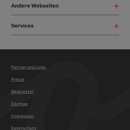
Andere Webseiten
Ande
Services
Serv
Partner und Links
Presse
Newsletter
Sitemap
Impressum
Datenschutz