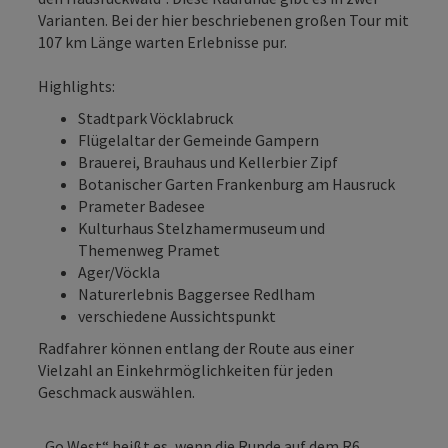
Varianten. Bei der hier beschriebenen großen Tour mit
107 km Länge warten Erlebnisse pur.
Highlights:
Stadtpark Vöcklabruck
Flügelaltar der Gemeinde Gampern
Brauerei, Brauhaus und Kellerbier Zipf
Botanischer Garten Frankenburg am Hausruck
Prameter Badesee
Kulturhaus Stelzhamermuseum und
Themenweg Pramet
Ager/Vöckla
Naturerlebnis Baggersee Redlham
verschiedene Aussichtspunkt
Radfahrer können entlang der Route aus einer
Vielzahl an Einkehrmöglichkeiten für jeden
Geschmack auswählen.
„Go West“ heißt es, wenn die Runde auf dem R6