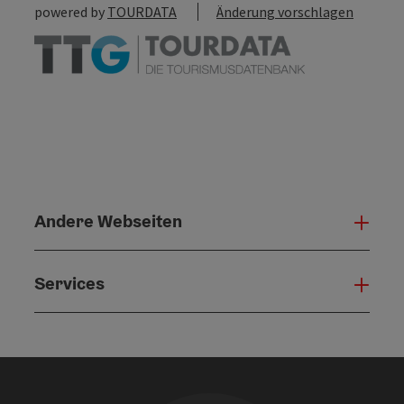
powered by
TOURDATA
Änderung vorschlagen
Andere Webseiten
Ande
Services
Serv