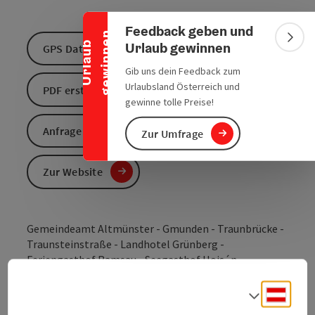
Banner einklappen
Feedback geben und
n
Bann
Urlaub gewinnen
U
r
l
a
u
b
g
e
w
i
n
n
e
GPS Daten downloaden
Gib uns dein Feedback zum
Urlaubsland Österreich und
PDF erstellen
gewinne tolle Preise!
Anfrage senden
Zur Umfrage
Zur Website
Gemeindeamt Altmünster - Gmunden - Traunbrücke -
Traunsteinstraße - Landhotel Grünberg -
Feriengasthof Ramsau - Seegasthof Hois´n -
Gmunden - Tapasbar Tapaletta - Gemeindeamt
Altmünster.
Deuts
Sprach