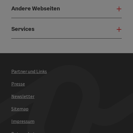
Andere Webseiten
Ande
Services
Serv
Partner und Links
Presse
Newsletter
Sitemap
Impressum