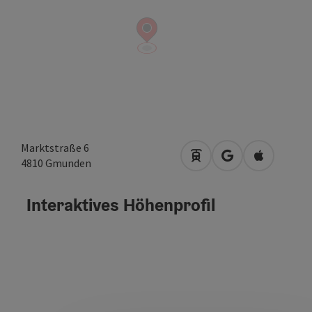
Marktstraße 6
Anreise mit öffentlich
in Google Maps 
in Apple M
4810
Gmunden
Interaktives Höhenprofil