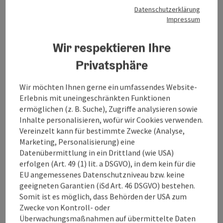
18 km
Datenschutzerklärung
Impressum
Höhenmeter: 61 m
Wir respektieren Ihre
Privatsphäre
Vom Gemeindeamt Altmünster fahren wir links die
Marktstraße hinunter zur Unterführung zur
Seepromenade, halten uns links und fahren am
Wir möchten Ihnen gerne ein umfassendes Website-
Campingplatz vorbei. Dann müssen wir wieder hoch
Erlebnis mit uneingeschränkten Funktionen
zur B145 und fahren nach rechts auf den Radweg nach
ermöglichen (z. B. Suche), Zugriffe analysieren sowie
Gmunden. Nachdem wir die Freibäder von Altmünster
Inhalte personalisieren, wofür wir Cookies verwenden.
und Gmunden passiert haben, erreichen wir den
Vereinzelt kann für bestimmte Zwecke (Analyse,
Toscanapark. Hier sollte man einen Abstecher zum
Marketing, Personalisierung) eine
Seehotel Schloss Ort machen. Das Schloss Ort (bis ins
Datenübermittlung in ein Drittland (wie USA)
frühe 20. Jahrhundert auch Orth ...
erfolgen (Art. 49 (1) lit. a DSGVO), in dem kein für die
EU angemessenes Datenschutzniveau bzw. keine
Beschreibung vollständig anzeigen
geeigneten Garantien (iSd Art. 46 DSGVO) bestehen.
Somit ist es möglich, dass Behörden der USA zum
Zwecke von Kontroll- oder
Überwachungsmaßnahmen auf übermittelte Daten