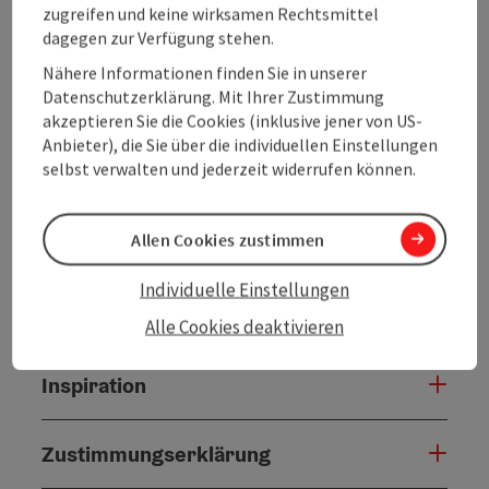
zugreifen und keine wirksamen Rechtsmittel
dagegen zur Verfügung stehen.
Tour und Routeninformationen
Nähere Informationen finden Sie in unserer
Datenschutzerklärung. Mit Ihrer Zustimmung
Anreise/Lage
akzeptieren Sie die Cookies (inklusive jener von US-
Anbieter), die Sie über die individuellen Einstellungen
selbst verwalten und jederzeit widerrufen können.
Eignung
Allen Cookies zustimmen
Barrierefreiheit
Individuelle Einstellungen
Kontakt
Alle Cookies deaktivieren
Inspiration
Zustimmungserklärung