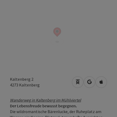
Kaltenberg 2
Anreise mit öffentli
in Google Map
in Apple
4273
Kaltenberg
Wanderweg in Kaltenberg im Mühlviertel
Der Lebensfreude bewusst begegnen.
Die wildromantische Bärenlucke, der Ruheplatz am