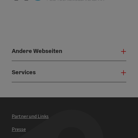
Andere Webseiten
Ande
Services
Serv
Partner und Links
Presse