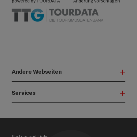
powered by
TOURDATA
Änderung vorschlagen
Andere Webseiten
Ande
Services
Serv
Partner und Links