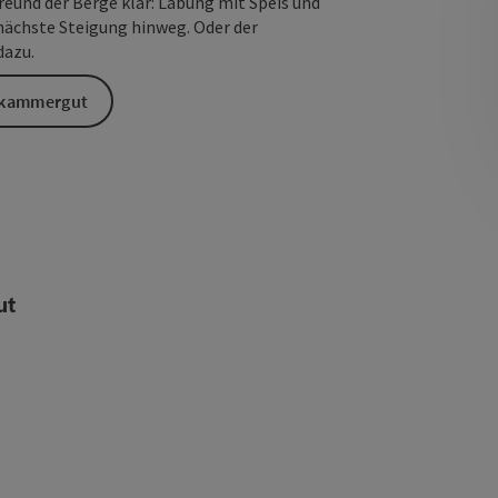
eund der Berge klar: Labung mit Speis und
e nächste Steigung hinweg. Oder der
dazu.
lzkammergut
ut