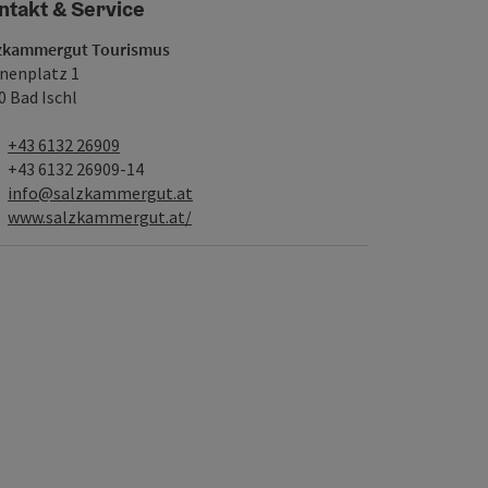
ntakt & Service
zkammergut Tourismus
inenplatz 1
0 Bad Ischl
Telefon
+43 6132 26909
Fax
+43 6132 26909-14
E-Mail
info@salzkammergut.at
Web
www.salzkammergut.at/