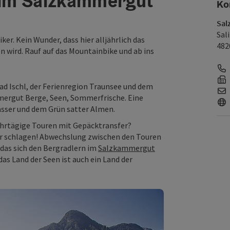
 im Salzkammergut
Ko
Sal
Sal
er. Kein Wunder, dass hier alljährlich das
482
wird. Rauf auf das Mountainbike und ab ins
d Ischl, der Ferienregion Traunsee und dem
ergut Berge, Seen, Sommerfrische. Eine
sser und dem Grün satter Almen.
ehrtägige Touren mit Gepäcktransfer?
r schlagen! Abwechslung zwischen den Touren
 das sich den Bergradlern im
Salzkammergut
das Land der Seen ist auch ein Land der