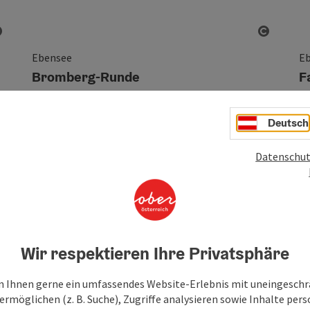
Copyright öffnen
Copyrig
Ebensee
E
Bromberg-Runde
F
Deutsch
Dauer
Länge
Da
3h
31,20 km
Datenschut
Höhenmeter
H
1197m
mittel
Schwierigkeit:
Sc
Wir respektieren Ihre Privatsphäre
 Ihnen gerne ein umfassendes Website-Erlebnis mit uneingesch
rmöglichen (z. B. Suche), Zugriffe analysieren sowie Inhalte pers