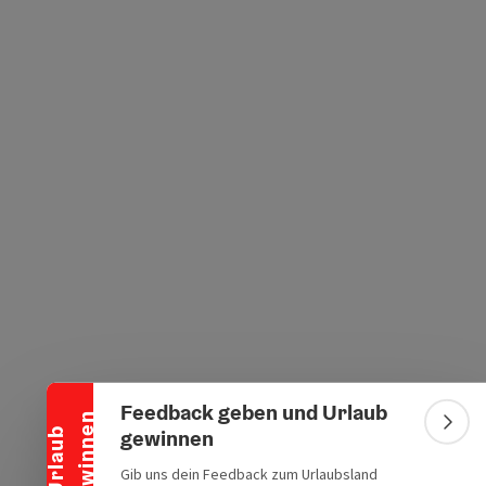
Banner einklappen
Feedback geben und Urlaub
n
Bann
gewinnen
U
r
l
a
u
b
g
e
w
i
n
n
e
Gib uns dein Feedback zum Urlaubsland