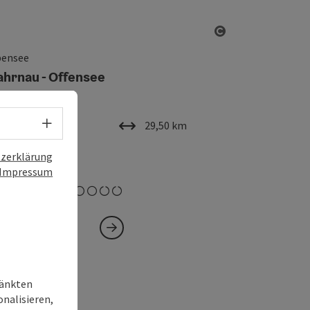
ht öffnen
Copyright öffn
bensee
ahrnau - Offensee
Sprachwahl - Menü öffnen
uer
Länge
3h
29,50 km
zerklärung
öhenmeter
658m
Impressum
mittel
hwierigkeit:
ränkten
onalisieren,