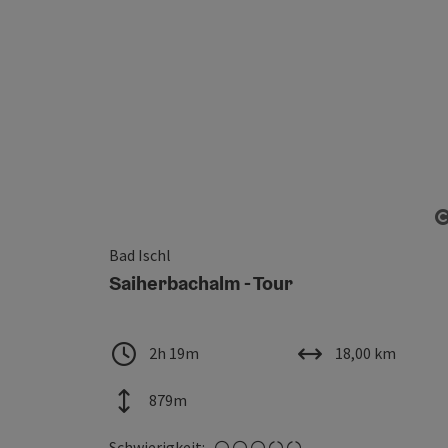
Bad Ischl
Saiherbachalm - Tour
Dauer
Länge
2h 19m
18,00 km
Höhenmeter
879m
mittel
Schwierigkeit: