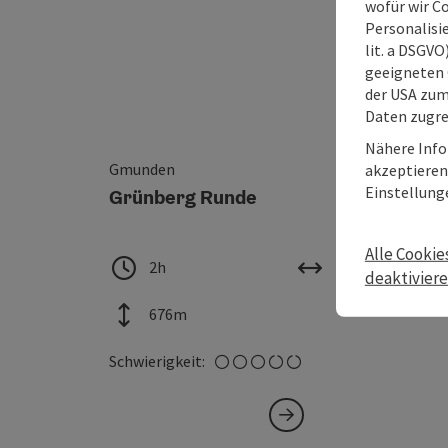
wofür wir C
Personalisie
lit. a DSGV
geeigneten 
der USA zu
Daten zugre
Nähere Info
Gmunden
akzeptieren 
Einstellung
Grünberg Runde
Alle Cookie
Dauer
Länge
2h
16,40 km
deaktivier
Höhenmeter
676m
mittel
Schwierigkeit: