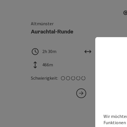
Altmünster
Aurachtal-Runde
Dauer
Länge
2h 30m
22,50 km
Höhenmeter
466m
leicht
Schwierigkeit:
Wir möchten
Funktionen e