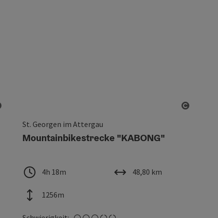
Copyright öffnen
Copyrig
St. Georgen im Attergau
Mountainbikestrecke "KABONG"
Dauer
Länge
4h 18m
48,80 km
Höhenmeter
1256m
mittel
Schwierigkeit: