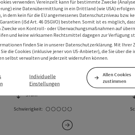
ookies verwenden. Vereinzelt kann für bestimmte Zwecke (Analyse
rung) eine Datenübermittlung in ein Drittland (wie USA) erfolgen (
O), in dem kein für die EU angemessenes Datenschutzniveau bzw. ke
Garantien (iSd Art. 46 DSGVO) bestehen. Somit ist es möglich, da
m Zwecke von Kontroll- oder Überwachungsmaßnahmen auf überm
ifen und keine wirksamen Rechtsmittel dagegen zur Verfügung s
rmationen finden Sie in unserer Datenschutzerklärung. Mit Ihre
Copyright öffnen
Copyrig
Weyregg am Attersee
G
Sie die Cookies (inklusive jener von US-Anbieter), die Sie über die 
en selbst verwalten und jederzeit widerrufen können.
Krahberg- Mountainbikestrecke
L
Allen Cookies
s
Individuelle
Dauer
Länge
Da
3h
29,10 km
zustimmen
en
Einstellungen
Höhenmeter
H
578m
mittel
Schwierigkeit:
Sc