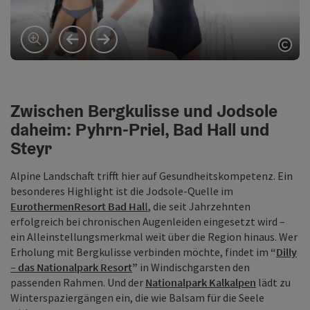
vorheriges Element
nächstes Element
Copy
Zwischen Bergkulisse und Jodsole
daheim: Pyhrn-Priel, Bad Hall und
Steyr
Alpine Landschaft trifft hier auf Gesundheitskompetenz. Ein
besonderes Highlight ist die Jodsole-Quelle im
EurothermenResort Bad Hal
l
, die seit Jahrzehnten
erfolgreich bei chronischen Augenleiden eingesetzt wird –
ein Alleinstellungsmerkmal weit über die Region hinaus. Wer
Erholung mit Bergkulisse verbinden möchte, findet im
“
Dilly
– das Nationalpark Resort
”
in Windischgarsten den
passenden Rahmen. Und der
Nationalpark Kalkalpen
lädt zu
Winterspaziergängen ein, die wie Balsam für die Seele