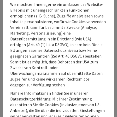
Wir möchten Ihnen gerne ein umfassendes Website-
Erlebnis mit uneingeschränkten Funktionen
ermöglichen (z. B. Suche), Zugriffe analysieren sowie
Inhalte personalisieren, wofür wir Cookies verwenden.
Vereinzelt kann für bestimmte Zwecke (Analyse,
Marketing, Personalisierung) eine
Datenübermittlung in ein Drittland (wie USA)
erfolgen (Art. 49 (1) lit. a DSGVO), in dem kein für die
Copy
EU angemessenes Datenschutzniveau bzw. keine
Bad Schallerbach
geeigneten Garantien (iSd Art. 46 DSGVO) bestehen.
EurothermenResort Bad Schallerbach - das
Somit ist es möglich, dass Behörden der USA zum
Paradiso
Zwecke von Kontroll- oder
Überwachungsmaßnahmen auf übermittelte Daten
Herzlich willkommen im Paradiso ****s - dem Hotel im
zugreifen und keine wirksamen Rechtsmittel
EurothermenResort Bad Schallerbach!
dagegen zur Verfügung stehen.
Nähere Informationen finden Sie in unserer
Datenschutzerklärung. Mit Ihrer Zustimmung
akzeptieren Sie die Cookies (inklusive jener von US-
Hotel
Anbieter), die Sie über die individuellen Einstellungen
selbst verwalten und jederzeit widerrufen können.