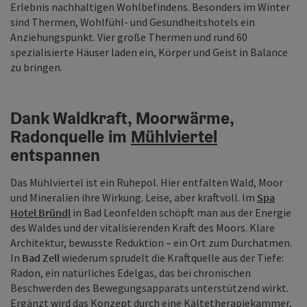
Erlebnis nachhaltigen Wohlbefindens. Besonders im Winter
sind Thermen, Wohlfühl- und Gesundheitshotels ein
Anziehungspunkt. Vier große Thermen und rund 60
spezialisierte Häuser laden ein, Körper und Geist in Balance
zu bringen.
Dank Waldkraft, Moorwärme,
Radonquelle im
Mühlviertel
entspannen
Das Mühlviertel ist ein Ruhepol. Hier entfalten Wald, Moor
und Mineralien ihre Wirkung. Leise, aber kraftvoll. Im
Spa
Hotel Bründl
in Bad Leonfelden schöpft man aus der Energie
des Waldes und der vitalisierenden Kraft des Moors. Klare
Architektur, bewusste Reduktion – ein Ort zum Durchatmen.
In
Bad Zell
wiederum sprudelt die Kraftquelle aus der Tiefe:
Radon, ein natürliches Edelgas, das bei chronischen
Beschwerden des Bewegungsapparats unterstützend wirkt.
Ergänzt wird das Konzept durch eine Kältetherapiekammer,