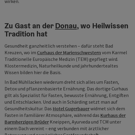
wirken.
Zu Gast an der
Donau
, wo Heilwissen
Tradition hat
Gesundheit ganzheitlich verstehen – dafür steht Bad
Kreuzen, wo im
Curhaus der Marienschwestern
vom Karmel
Traditionelle Europäische Medizin (TEM) gepflegt wird.
Klostermedizin, Naturheilkunde und jahrhundertealtes
Wissen bilden hier die Basis.
In Bad Mühllacken wiederum dreht sich alles um Fasten,
Detox und pflanzenbasierte Ernährung. Das dortige Curhaus
gilt als Spezialist für Fasten, bewusste Ernährung, Entgiften
und Entschlacken. Und auch in Schärding setzt man auf
Gesundheitskultur. Das
Hotel Gugerbauer
widmet sich dem
Fasten in familiärer Atmosphäre, während das
Kurhaus der
Barmherzigen Brüder
Kneippen, Ayurveda und TCM unter
einem Dach vereint – eng verbunden mit ärztlicher
Betreuung und persönlicher Gastfreundschaft.