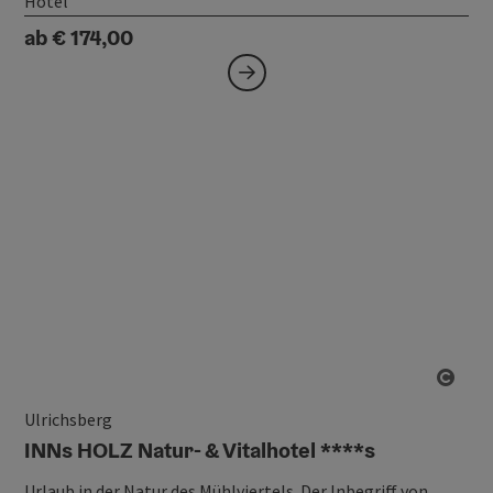
Hotel
ab € 174,00
Copy
Ulrichsberg
INNs HOLZ Natur- & Vitalhotel ****s
Urlaub in der Natur des Mühlviertels. Der Inbegriff von