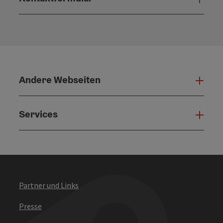
Konta
Andere Webseiten
Ande
Services
Serv
Partner und Links
Presse