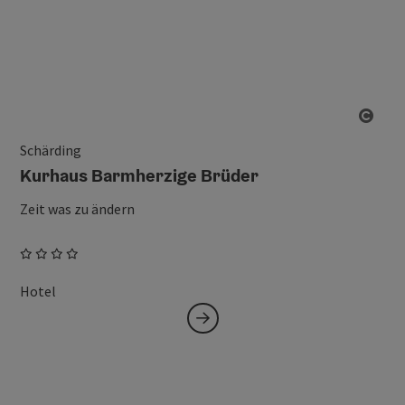
Copy
Schärding
Kurhaus Barmherzige Brüder
Zeit was zu ändern
Hotel