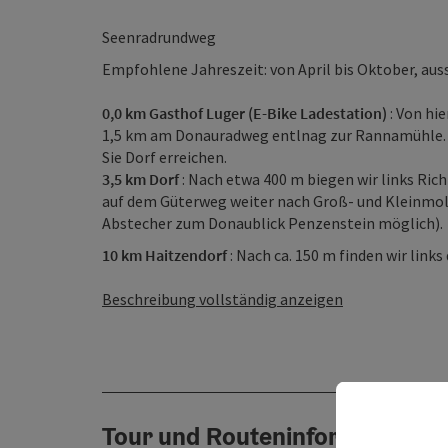
Seenradrundweg
Empfohlene Jahreszeit: von April bis Oktober, aus
0,0 km Gasthof Luger (E-Bike Ladestation)
: Von hi
1,5 km am Donauradweg entlnag zur Rannamühle. 
Sie Dorf erreichen.
3,5 km Dorf
: Nach etwa 400 m biegen wir links Ric
auf dem Güterweg weiter nach Groß- und Kleinmol
Abstecher zum Donaublick Penzenstein möglich).
10 km Haitzendorf
: Nach ca. 150 m finden wir links
Beschreibung vollständig anzeigen
Tour und Routeninformationen