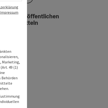
zerklärung
Impressum
reise mit öffentlichen
erkehrsmitteln
ränkten
onalisieren,
, Marketing,
Art. 49 (1)
ine
ss Behörden
ittelte
tehen.
r Zustimmung
individuellen