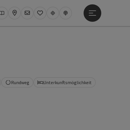
Hauptmenü öffne
hen
Kataloge
Karte
Newsletter
Merkzettel
Upperguide
Podcast
Rundweg
Unterkunftsmöglichkeit
t öffnen