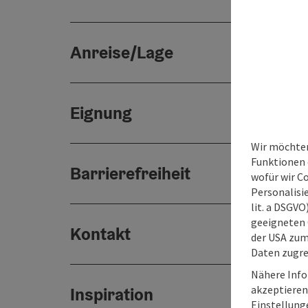
Anreise/Lage
Eignung
Wir möchten
Funktionen e
Barrierefreiheit
wofür wir C
Personalisie
lit. a DSGV
geeigneten 
Kontakt
der USA zu
Daten zugre
Nähere Info
akzeptieren 
Inspiration
Einstellung