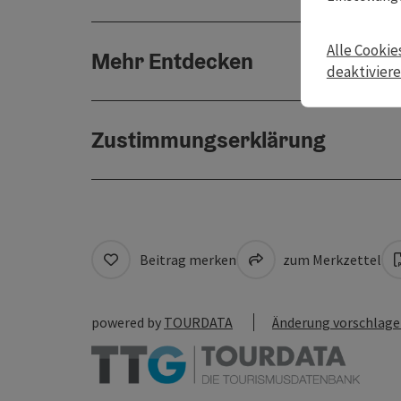
Alle Cookie
Mehr Entdecken
deaktivier
Zustimmungserklärung
Beitrag merken
zum Merkzettel
powered by
TOURDATA
Änderung vorschlag