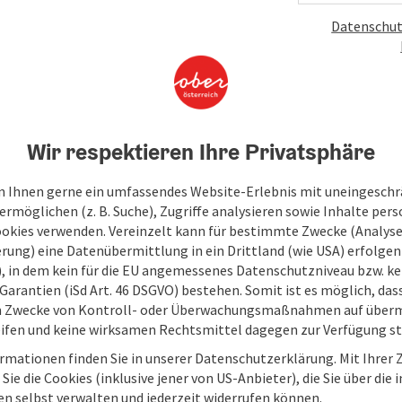
Datenschut
An
V
Wir respektieren Ihre Privatsphäre
 Ihnen gerne ein umfassendes Website-Erlebnis mit uneingesch
rmöglichen (z. B. Suche), Zugriffe analysieren sowie Inhalte pers
ookies verwenden. Vereinzelt kann für bestimmte Zwecke (Analyse
rung) eine Datenübermittlung in ein Drittland (wie USA) erfolgen (
O), in dem kein für die EU angemessenes Datenschutzniveau bzw. ke
Garantien (iSd Art. 46 DSGVO) bestehen. Somit ist es möglich, da
m Zwecke von Kontroll- oder Überwachungsmaßnahmen auf überm
ifen und keine wirksamen Rechtsmittel dagegen zur Verfügung s
rmationen finden Sie in unserer Datenschutzerklärung. Mit Ihre
Sie die Cookies (inklusive jener von US-Anbieter), die Sie über die 
en selbst verwalten und jederzeit widerrufen können.