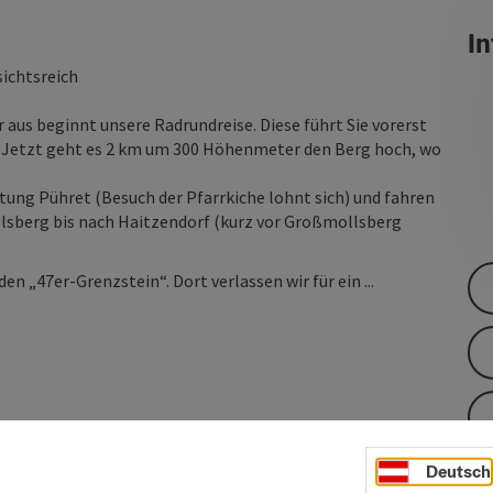
In
sichtsreich
er aus beginnt unsere Radrundreise. Diese führt Sie vorerst
Jetzt geht es 2 km um 300 Höhenmeter den Berg hoch, wo
htung Pühret (Besuch der Pfarrkiche lohnt sich) und fahren
lsberg bis nach Haitzendorf (kurz vor Großmollsberg
 den „47er-Grenzstein“. Dort verlassen wir für ein ...
Deutsch