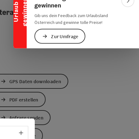
n
Bann
gewinnen
U
r
l
a
u
b
g
e
w
i
n
n
e
teraktives Höhenprofil
Gib uns dein Feedback zum Urlaubsland
Österreich und gewinne tolle Preise!
Zur Umfrage
GPS Daten downloaden
PDF erstellen
Anfrage senden
Sprachwahl - Menü öffnen
Zur Website