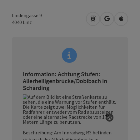
Lindengasse 9
Anreise mit öffentli
in Google Map
in Apple
4040
Linz
Information: Achtung Stufen:
Allerheiligenbrücke/Doblbach in
Schärding
©
Copyright 
Beschreibung: Am Innradweg R3 befinden
sich nach der Allerheiligenbrücke in