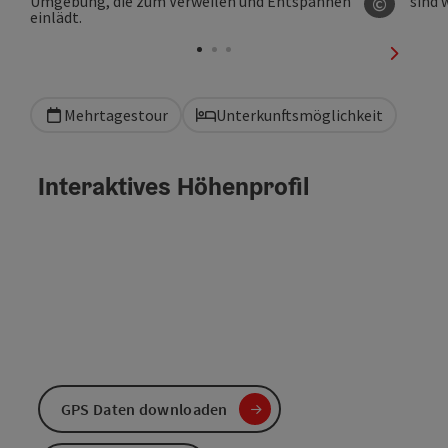
©
Copyrig
nächste
Mehrtagestour
Unterkunftsmöglichkeit
Interaktives Höhenprofil
GPS Daten downloaden