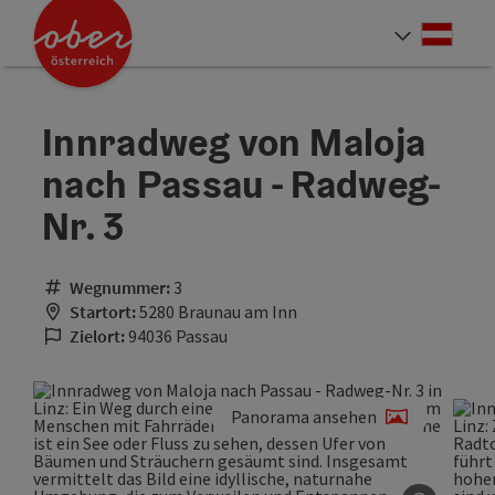
Accesskey
Accesskey
Accesskey
Accesskey
Accesskey
Accesskey
Accesskey
Accesskey
Zum Inhalt
Zur Navigation
Zum Seitenanfang
Zur Kontaktseite
Zur Suche
Zum Impressum
Zu den Hinweisen zur Bedienung der Website
Zur Startseite
[4]
[0]
[7]
[1]
[5]
[3]
[2]
[6]
Deut
Sprach
Innradweg von Maloja
nach Passau - Radweg-
Nr. 3
Wegnummer:
3
Startort:
5280 Braunau am Inn
Zielort:
94036 Passau
Panorama ansehen