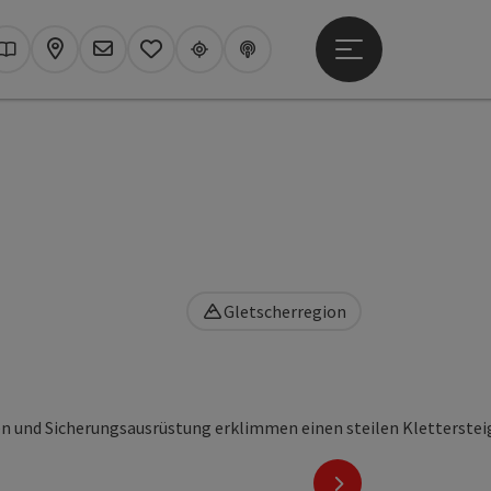
Hauptmenü öffne
hen
Kataloge
Karte
Newsletter
Merkzettel
Upperguide
Podcast
Gletscherregion
nächstes Element