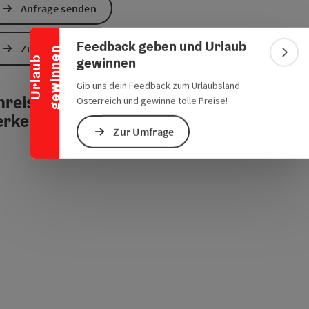
Banner einklappen
Anfrage senden
chen Verkehrsmitteln
s öffnen
 Maps öffnen
Feedback geben und Urlaub
Zur Website
n
Bann
gewinnen
U
r
l
a
u
b
g
e
w
i
n
n
e
Gib uns dein Feedback zum Urlaubsland
reise mit öffentlichen
Österreich und gewinne tolle Preise!
erkehrsmitteln
Zur Umfrage