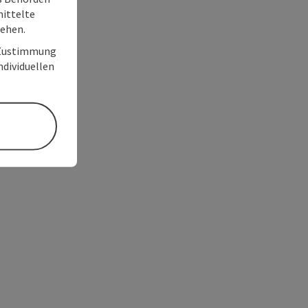
ittelte
tehen.
r Zustimmung
individuellen