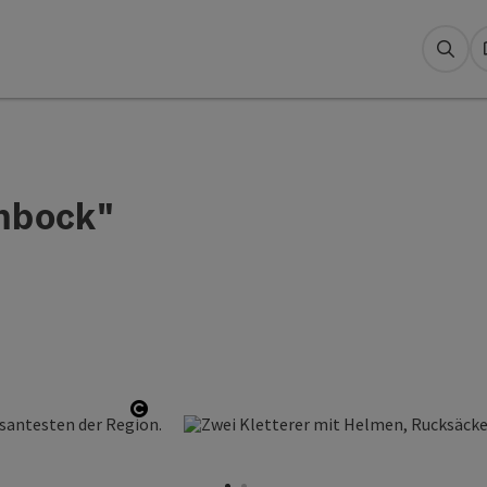
Suc
inbock"
Copyright öffnen