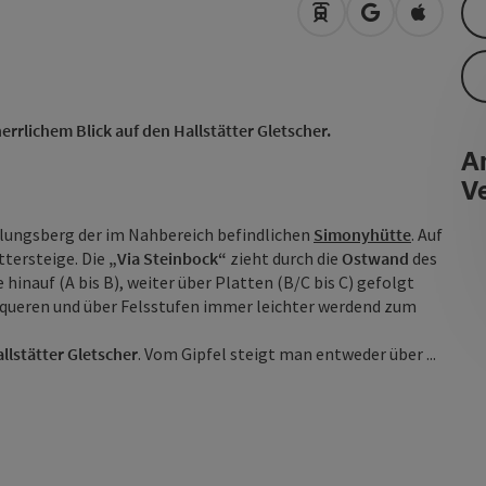
Anreise mit öffentli
in Google Map
in Apple
errlichem Blick auf den Hallstätter Gletscher.
An
V
ulungsberg der im Nahbereich befindlichen
Simonyhütte
. Auf
ttersteige. Die
„Via Steinbock“
zieht durch die
Ostwand
des
hinauf (A bis B), weiter über Platten (B/C bis C) gefolgt
s queren und über Felsstufen immer leichter werdend zum
llstätter Gletscher
. Vom Gipfel steigt man entweder über ...