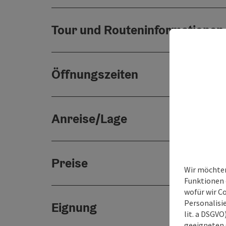
Tour und Routeninformationen
Öffnungszeiten
Anreise/Lage
Preise
Wir möchten
Funktionen e
wofür wir C
Personalisie
Eignung
lit. a DSGV
geeigneten 