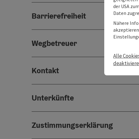
der USA zu
Daten zugre
Barrierefreiheit
Nähere Info
akzeptieren 
Einstellung
Wegbetreuer
Alle Cookie
deaktivier
Kontakt
Unterkünfte
Zustimmungserklärung