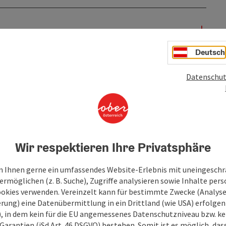
Deutsch
Datenschut
Wir respektieren Ihre Privatsphäre
 Ihnen gerne ein umfassendes Website-Erlebnis mit uneingesch
rmöglichen (z. B. Suche), Zugriffe analysieren sowie Inhalte pers
ookies verwenden. Vereinzelt kann für bestimmte Zwecke (Analyse
rung) eine Datenübermittlung in ein Drittland (wie USA) erfolgen (
O), in dem kein für die EU angemessenes Datenschutzniveau bzw. ke
Garantien (iSd Art. 46 DSGVO) bestehen. Somit ist es möglich, da