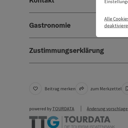
Kontakt
Einstellung
Alle Cookie
Gastronomie
deaktivier
Zustimmungserklärung
Beitrag merken
zum Merkzettel
powered by
TOURDATA
Änderung vorschlag