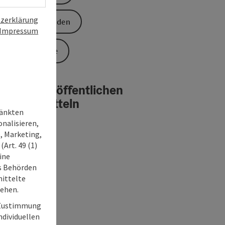
zerklärung
Anfrage senden
Impressum
Zur Website
reise mit öffentlichen
erkehrsmitteln
ränkten
onalisieren,
, Marketing,
Art. 49 (1)
ine
ss Behörden
ittelte
tehen.
r Zustimmung
individuellen