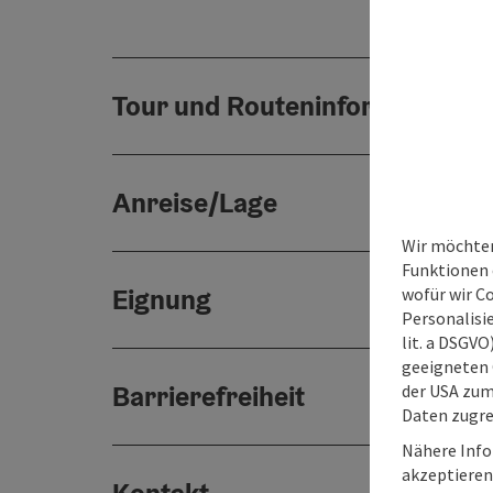
Tour und Routeninformationen
Anreise/Lage
Wir möchten
Funktionen e
Eignung
wofür wir C
Personalisie
lit. a DSGV
geeigneten 
Barrierefreiheit
der USA zu
Daten zugre
Nähere Info
akzeptieren 