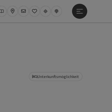
Hauptmenü öffne
hen
Kataloge
Karte
Newsletter
Merkzettel
Upperguide
Podcast
Unterkunftsmöglichkeit
t öffnen