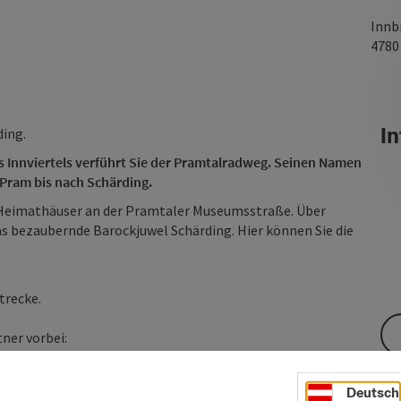
Innb
478
In
ding.
s Innviertels verführt Sie der Pramtalradweg. Seinen Namen
 Pram bis nach Schärding.
 Heimathäuser an der Pramtaler Museumsstraße. Über
das bezaubernde Barockjuwel Schärding. Hier können Sie die
trecke.
tner vorbei:
Deutsch