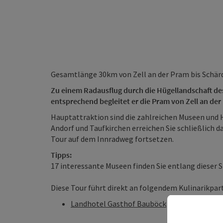
Gesamtlänge 30km von Zell an der Pram bis Schär
Zu einem Radausflug durch die Hügellandschaft de
entsprechend begleitet er die Pram von Zell an der
Hauptattraktion sind die zahlreichen Museen und
Andorf und Taufkirchen erreichen Sie schließlich 
Tour auf dem Innradweg fortsetzen.
Tipps:
17 interessante Museen finden Sie entlang dieser S
Diese Tour führt direkt an folgendem Kulinarikpar
Landhotel Gasthof Bauböck