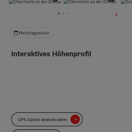
Copyright öffnen
Copyrigh
Copyrig
nächste
Mehrtagestour
Interaktives Höhenprofil
GPS Daten downloaden