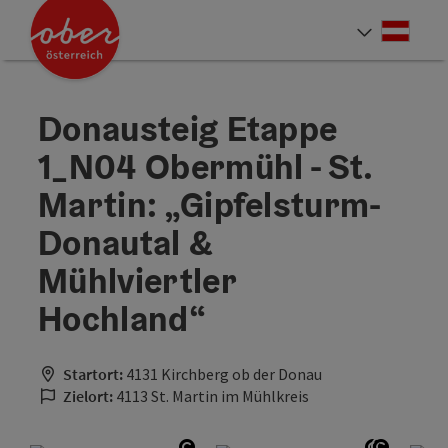
Accesskey
Accesskey
Accesskey
Accesskey
Accesskey
Accesskey
Accesskey
Accesskey
Zum Inhalt
Zur Navigation
Zum Seitenanfang
Zur Kontaktseite
Zur Suche
Zum Impressum
Zu den Hinweisen zur Bedienung der Website
Zur Startseite
[4]
[0]
[7]
[1]
[5]
[3]
[2]
[6]
Deut
Sprach
Donausteig Etappe
1_N04 Obermühl - St.
Martin: „Gipfelsturm-
Donautal &
Mühlviertler
Hochland“
Startort:
4131 Kirchberg ob der Donau
Zielort:
4113 St. Martin im Mühlkreis