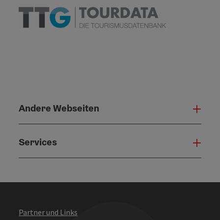
Andere Webseiten
Ande
Services
Serv
Partner und Links