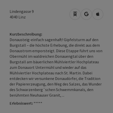
Lindengasse 9
Anreise mit öffentli
in Google Map
in Apple
4040
Linz
Kurzbeschreibung:
Donausteig-einfach sagenhaft! Gipfelsturm auf den
Burgstall – die höchste Erhebung, die direkt aus dem
Donaustrom emporsteigt. Diese Etappe führt uns von
Obermühl im waldreichen Donauengtal über den
Burgstall am bäuerlichen Mühlviertler Hochplateau
zum Donauort Untermühl und wieder auf das
Mühlviertler Hochplateau nach St. Martin. Dabei
entdecken wir versunkene Donaudörfer, die Tradition
der Papiererzeugung, den Weg des Salzes, das Wunder
des Schwarzenberg´schen Schwemmkanals, den
berühmten Neuhauser Granit, ...
Erlebniswert:
*****