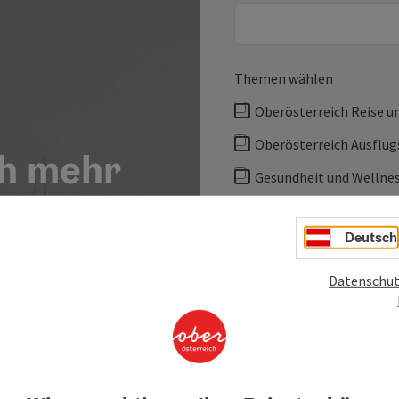
Themen wählen
Oberösterreich Reise un
Oberösterreich Ausflug
ch mehr
Gesundheit und Wellnes
eich?
Mit Klick auf den Anmelde
Deutsch
ausgewählten Themen von 
meine E-Mail-Adresse zu er
Datenschut
optional: Anrede, Vorname
gespeichert und automatio
gegebenen Daten werden au
verarbeitet und nicht an D
ausschließlich für den New
Dritte weitergegeben. Eine