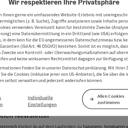
Wir respektieren Ihre Privatsphäre
Die
Datenschutzerklärung
 Ihnen gerne ein umfassendes Website-Erlebnis mit uneingesch
rmöglichen (z. B. Suche), Zugriffe analysieren sowie Inhalte pers
Zum Schutz vor Spam 
ookies verwenden. Vereinzelt kann für bestimmte Zwecke (Analyse
können personenbezoge
rung) eine Datenübermittlung in ein Drittland (wie USA) erfolgen (
übermittelt werden. M
O), in dem kein für die EU angemessenes Datenschutzniveau bzw. ke
dafür erforderlichen Co
Garantien (iSd Art. 46 DSGVO) bestehen. Somit ist es möglich, da
Kontaktaufnahme jeder
m Zwecke von Kontroll- oder Überwachungsmaßnahmen auf überm
reCAPTCHA.
*
ifen und keine wirksamen Rechtsmittel dagegen zur Verfügung s
rmationen finden Sie in unserer Datenschutzerklärung. Mit Ihre
Sie die Cookies (inklusive jener von US-Anbieter), die Sie über die 
en selbst verwalten und jederzeit widerrufen können.
Allen Cookies
s
Individuelle
zustimmen
en
Einstellungen
eich Newsletter
terreich
bleibst du auf dem Laufenden: zu
Tagungen, Seminaren 