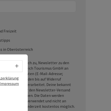
d Freizeit
stipps
s in Oberösterreich
-Button stimme ich zu, Newsletter zu den
Sprachwahl - Menü öffnen
der Oberösterreich Tourismus GmbH an
halten. Meine Daten (E-Mail-Adresse;
zerklärung
, Nachname) werden bis auf Widerruf
Impressum
nsunterstützt verarbeitet. Deine bekannt
sschließlich für den Newsletter-Versand
ritte weitergegeben. Die Daten werden
sletter-Versand verwendet und nicht an
 Abmeldung ist jederzeit kostenlos möglich.