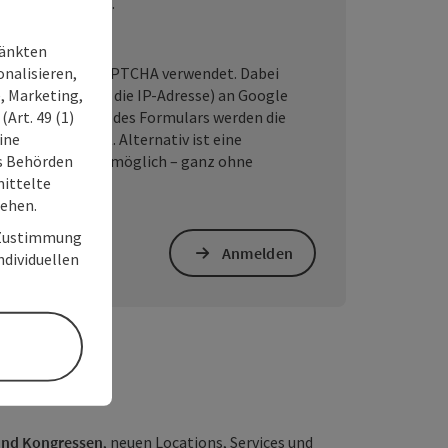
habe ich gelesen.
ränkten
onalisieren,
wird Google reCAPTCHA verwendet. Dabei
, Marketing,
ne Daten (z. B. die IP-Adresse) an Google
Art. 49 (1)
it dem Absenden des Formulars werden die
ine
okies akzeptiert. Alternativ ist eine
ss Behörden
zeit per E-Mail möglich – ganz ohne
ittelte
tehen.
r Zustimmung
Anmelden
individuellen
und Kongressen
, neuen Locations, Services und