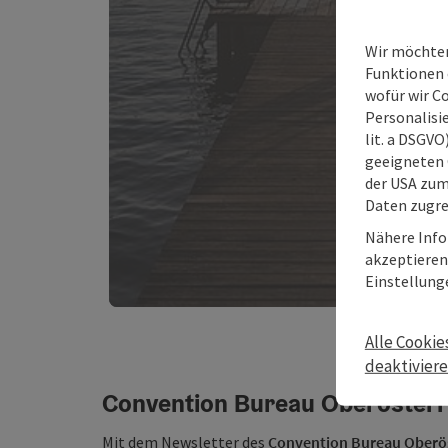
Wir möchten
Funktionen e
wofür wir C
Personalisie
lit. a DSGV
geeigneten 
der USA zu
Daten zugre
Nähere Info
akzeptieren 
Einstellung
Alle Cookie
deaktivier
Convention Bureau Oberösterr
Mit dem Newsletter des
Convention Bureau Oberös