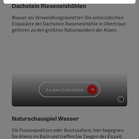
Dachstein Rieseneishöhlen
Wasser als Verwandlungskünstler: Die unterirdischen
Eispaläste der Dachstein Rieseneishöhle in Obertraun
gehören zu den größten Naturwundern der Alpen.
Zu den Eishöhlen
Copyri
Naturschauspiel Wasser
Ob Flussexpedition oder Bootssafaris: hier begegnen
Sie Aliens im Bach und treffen Sie Zeugen der Eiszeit.