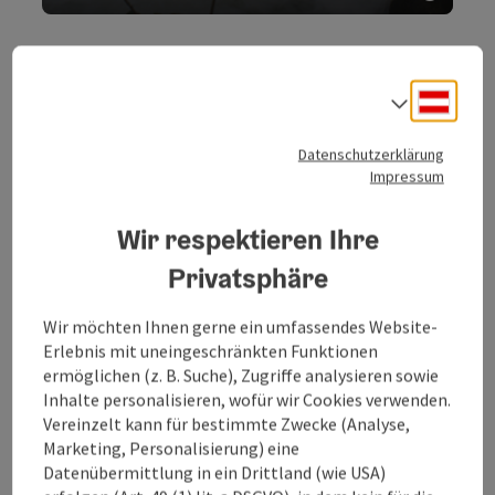
Copyri
Phänomen Traufquelle
Deuts
Sprach
Datenschutzerklärung
Impressum
Wir respektieren Ihre
Privatsphäre
Rinnende Mauer
Wir möchten Ihnen gerne ein umfassendes Website-
Copyri
Erlebnis mit uneingeschränkten Funktionen
ermöglichen (z. B. Suche), Zugriffe analysieren sowie
Bizarre Erscheinunsformen von
Inhalte personalisieren, wofür wir Cookies verwenden.
Wasser
Vereinzelt kann für bestimmte Zwecke (Analyse,
Marketing, Personalisierung) eine
Datenübermittlung in ein Drittland (wie USA)