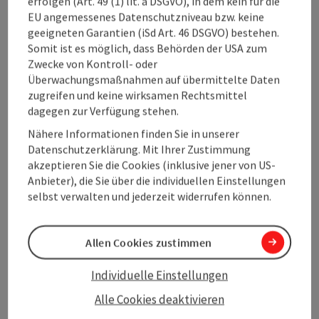
erfolgen (Art. 49 (1) lit. a DSGVO), in dem kein für die
Naturwunder Donauschlinge
EU angemessenes Datenschutzniveau bzw. keine
geeigneten Garantien (iSd Art. 46 DSGVO) bestehen.
Die Donauschlinge in Schlögen zählt zu den schönsten
Somit ist es möglich, dass Behörden der USA zum
Naturwundern Oberösterreichs. Hier in Haibach ob der
Zwecke von Kontroll- oder
Donau ändert der Strom zweimal seine Laufrichtung
Überwachungsmaßnahmen auf übermittelte Daten
um 180 Grad, um sich einen Weg durch die Böhmische
zugreifen und keine wirksamen Rechtsmittel
Masse zu bahnen. Die beste Aussicht auf die
dagegen zur Verfügung stehen.
Donauschlinge hat man vom Aussichtspunkt
Schlögener Blick.
Nähere Informationen finden Sie in unserer
Datenschutzerklärung. Mit Ihrer Zustimmung
akzeptieren Sie die Cookies (inklusive jener von US-
Anbieter), die Sie über die individuellen Einstellungen
selbst verwalten und jederzeit widerrufen können.
Allen Cookies zustimmen
Zur Donauschlinge
Individuelle Einstellungen
Alle Cookies deaktivieren
Copyri