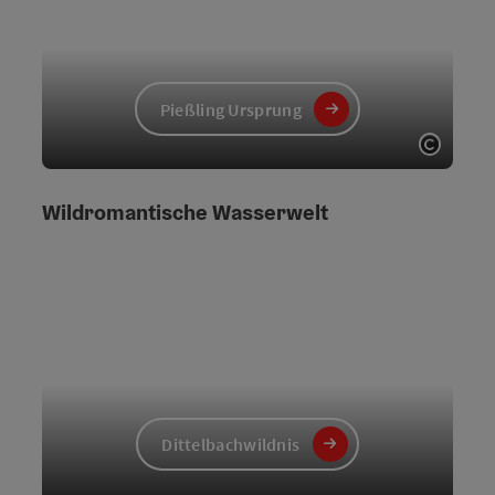
Pießling Ursprung
Copyri
Wildromantische Wasserwelt
Dittelbachwildnis