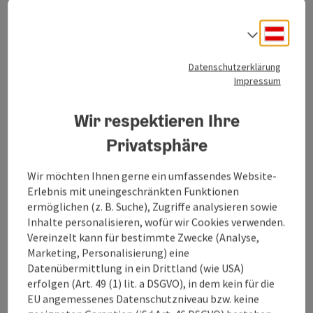
Oberösterreich lesen
Deuts
Sprach
Datenschutzerklärung
Impressum
Wir respektieren Ihre
Top-Events im Oktober in
Privatsphäre
Copyr
Oberösterreich
Wir möchten Ihnen gerne ein umfassendes Website-
Erlebnis mit uneingeschränkten Funktionen
ermöglichen (z. B. Suche), Zugriffe analysieren sowie
Inhalte personalisieren, wofür wir Cookies verwenden.
Vereinzelt kann für bestimmte Zwecke (Analyse,
Marketing, Personalisierung) eine
Datenübermittlung in ein Drittland (wie USA)
erfolgen (Art. 49 (1) lit. a DSGVO), in dem kein für die
EU angemessenes Datenschutzniveau bzw. keine
Copyr
Puglalm