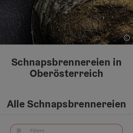
Co
Co
Schnapsbrennereien in
Oberösterreich
Alle Schnapsbrennereien
direkt zu den Ergebnissen springen
Filtern