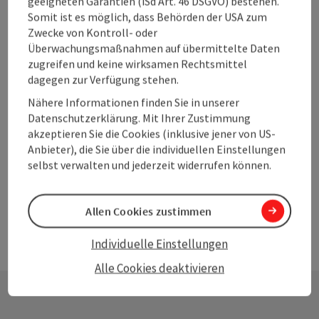
geeigneten Garantien (iSd Art. 46 DSGVO) bestehen.
Somit ist es möglich, dass Behörden der USA zum
Zwecke von Kontroll- oder
Überwachungsmaßnahmen auf übermittelte Daten
zugreifen und keine wirksamen Rechtsmittel
dagegen zur Verfügung stehen.
Nähere Informationen finden Sie in unserer
Datenschutzerklärung. Mit Ihrer Zustimmung
Top-Events im September in
akzeptieren Sie die Cookies (inklusive jener von US-
Copyr
Oberösterreich
Anbieter), die Sie über die individuellen Einstellungen
selbst verwalten und jederzeit widerrufen können.
mehr Ideen
Allen Cookies zustimmen
Individuelle Einstellungen
Alle Cookies deaktivieren
Copyr
Top-Events im August in Oberösterreich