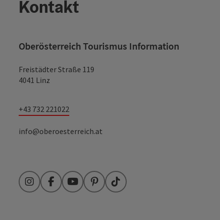
Kontakt
Oberösterreich Tourismus Information
Freistädter Straße 119
4041 Linz
Copyr
Mühlviertler Hoch.Genuss
+43 732 221022
info@oberoesterreich.at
Instagram
Facebook
YouTube
Pinterest
TikTok
Süßkartoffelsuppe mit geräuchertem
Copyr
Gamsschinken