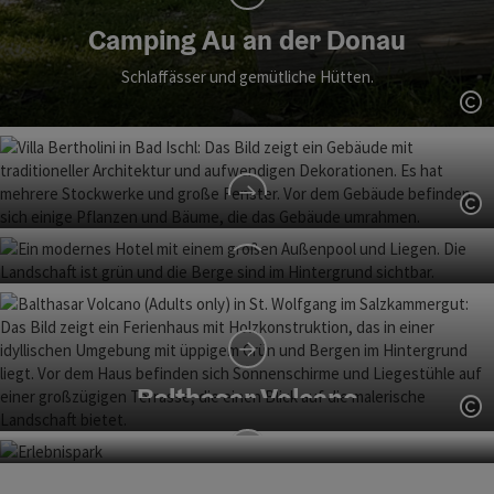
Camping Au an der Donau
Schlaffässer und gemütliche Hütten.
Co
Co
Villa Bertholini
Exklusives Appartement in Bad Ischl in einer Villa aus dem
Jahr 1872.
Hotel Lavendel - Spa & Aktiv Hotel
Gemütliche alpenländische Zimmer und Suiten und
moderner Spa-Bereich.
Balthasar Volcano
Co
Top-nachhaltige Premium-Ferienwohnungen.