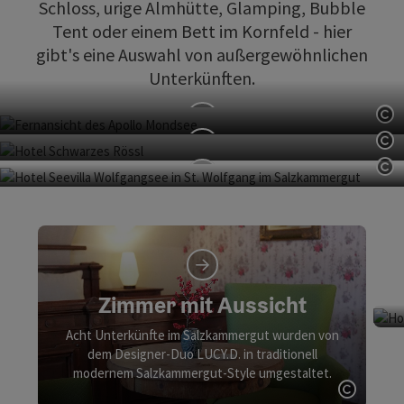
Schloss, urige Almhütte, Glamping, Bubble
Tent oder einem Bett im Kornfeld - hier
gibt's eine Auswahl von außergewöhnlichen
Unterkünften.
Co
apollo am Mondsee
Co
Schwarzes Rössl
Co
Luxuriösen Komfort in mondänen Zimmern und Suiten
direkt am See genießen.
Hotel Seevilla Wolfgangsee
Hier vereinen sich urbaner Chic und ländliche Idylle zu
einer harmonischen Symbiose.
Lust auf Luxus am See? Die kleine, feine und exklusive Seevilla
direkt am Wolfgangsee belegt im aktuellen Falstaff Hotel Guide
den fantastischen 1. Platz in Oberösterreich. Es erwarten Sie ein
Zimmer mit Aussicht
traumhafter Infinity-Pool, Rooftop-Yoga, Massagen mit Seeblick...
Acht Unterkünfte im Salzkammergut wurden von
dem Designer-Duo LUCY.D. in traditionell
modernem Salzkammergut-Style umgestaltet.