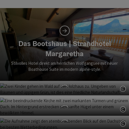
Das Bootshaus | Strandhotel
Margaretha
Stilvolles Hotel direkt am herrlichen Wolfgangsee mit neuer
Boathouse Suite im modern alpine-style.
Co
Ramenai
Exklusive Hütten in Abgeschiedenheit zum Seele
Co
baumeln lassen.
Stift St. Florian