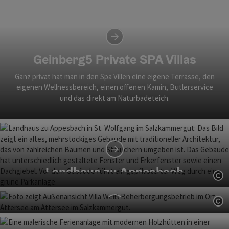
IKUNA Naturresort
Hier übernachtet man im Luxus-Tipi oder im brandneuen
Sternenhimmel-Chalet - Milchstraßenblick inklusive.
Geinberg5 Private SPA Villas
Ganz privat hat man in den Spa Villen eine eigene Terrasse, den
eigenen Wellnessbereich, einen offenen Kamin, Butlerservice
und das direkt am Naturbadeteich.
Landhaus zu Appesbach
Co
Dezente Romantik im grünumrankten Landhaus.
Co
Villa Weiss