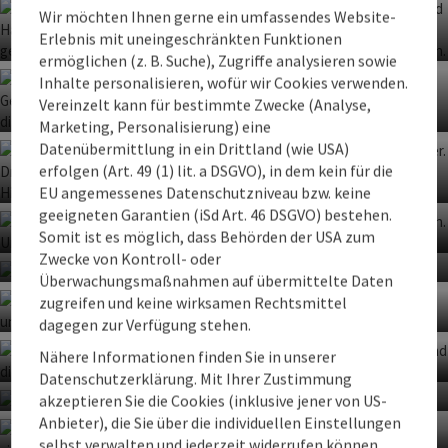
Genießerhotel BERGERGUT
Wir möchten Ihnen gerne ein umfassendes Website-
Erlebnis mit uneingeschränkten Funktionen
Hier in Afiesl im Mühlviertel findet man Raum für intensiv gelebte
Dachsteinkönig Familux Resort
ermöglichen (z. B. Suche), Zugriffe analysieren sowie
Co
Zweisamkeit. Ein "Liebesnest" auf exklusivem Fünf-Sterne
Inhalte personalisieren, wofür wir Cookies verwenden.
Niveau.
Familienurlaub mit 5 Sternen mit traumhaften Blick auf den
Vereinzelt kann für bestimmte Zwecke (Analyse,
Gosaukamm.
Marketing, Personalisierung) eine
Co
Datenübermittlung in ein Drittland (wie USA)
Hotel Schwarzer Bär, Linz
erfolgen (Art. 49 (1) lit. a DSGVO), in dem kein für die
EU angemessenes Datenschutzniveau bzw. keine
Im Herzen von Linz und doch versteckt.
Co
geeigneten Garantien (iSd Art. 46 DSGVO) bestehen.
Almresort Baumschlagerberg
Somit ist es möglich, dass Behörden der USA zum
Co
Zwecke von Kontroll- oder
Vom exklusiven Panorama-Chalet bis zur gemütlichen
Schloss Altenhof
Überwachungsmaßnahmen auf übermittelte Daten
Co
Almsuite.
zugreifen und keine wirksamen Rechtsmittel
SEE 31, Ferienlofts am Traunsee
Stilvolle Ferienwohnungen im Schloss neben der
dagegen zur Verfügung stehen.
größten, privaten Schlosskirche Österreichs.
Komfort und Luxus direkt am Traunsee mit Sauna und
Schiffskabine in Engelhartszell
Nähere Informationen finden Sie in unserer
Kaminofen.
Datenschutzerklärung. Mit Ihrer Zustimmung
Co
Eine Schiffskabine direkt am Ufer der Donau in Engelhartszell .
akzeptieren Sie die Cookies (inklusive jener von US-
Schlosshotel Mondsee
Co
Anbieter), die Sie über die individuellen Einstellungen
Schlafen bei den Pferden
Exklusives Hotel in einem Benediktinerkloster von 748.
selbst verwalten und jederzeit widerrufen können.