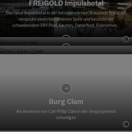
FREIGOLD Impulshotel
Das neue Impulshotel in der mittelalterlichen Braustadt Freistadt
versprüht einen besonderem Spirit und besticht mit
schwebendem SKY-Pool, Saunen, Dampfbad, Eisbrunnen...
Co
Hallstatt Hideaways
Casa Nero
Ein echter Geheimtipp mitten im UNESCO Welterbe.
Zwischen einem Fluss und einem Bach im idyllischen
Almtal liegt dieses stylische Bed & Breakfast mit Garten
und Salzwasser-Pool.
Burg Clam
Am Anwesen von Carl-Philip Clam in der Vergangenheit
schwelgen
Co