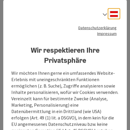
Aber am Heiligen Abend darf
Deuts
Sprach
man schon auch etwas
Datenschutzerklärung
egoistisch sein.
Impressum
Wir respektieren Ihre
Privatsphäre
Der Heilige Abend gehört alleine der Familie, die
ersten Krippenbesucher werden erst am 25. Dezember
Wir möchten Ihnen gerne ein umfassendes Website-
erwartet. eine schöne Tradition, die beim Lippenbauer
Erlebnis mit uneingeschränkten Funktionen
sorgfältig gepflegt wird. "Da darf man schon auch
ermöglichen (z. B. Suche), Zugriffe analysieren sowie
etwas egoistisch sein", erläutert Johann Linortner.
Inhalte personalisieren, wofür wir Cookies verwenden.
Vereinzelt kann für bestimmte Zwecke (Analyse,
Marketing, Personalisierung) eine
Datenübermittlung in ein Drittland (wie USA)
erfolgen (Art. 49 (1) lit. a DSGVO), in dem kein für die
EU angemessenes Datenschutzniveau bzw. keine