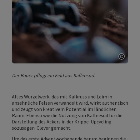
Copyri
Der Bauer pflügt ein Feld aus Kaffeesud.
Altes Wurzelwerk, das mit Kalkruss und Leim in
ansehnliche Felsen verwandelt wird, wirkt authentisch
und zeugt von kreativem Potential im ländlichen
Raum. Ebenso wie die Nutzung von Kaffeesud für die
Darstellung des Ackers in der Krippe. Upcycling
sozusagen. Clever gemacht.
Um das erste Adventwochenende herum beginnen die