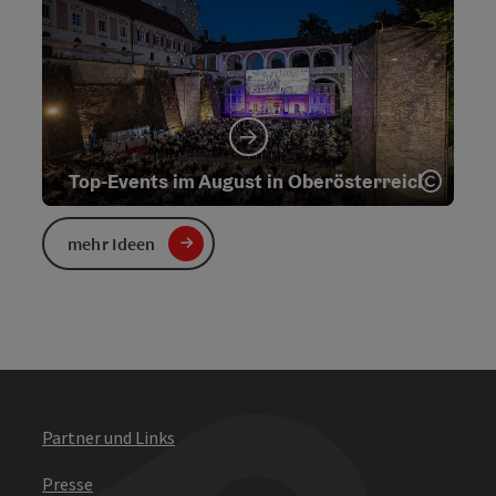
Copyr
Top-Events im August in Oberösterreich
mehr Ideen
Copyr
Urlaub rund um Woodstock
Partner und Links
Presse