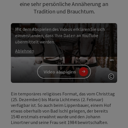
eine sehr persönliche Annäherung an
Tradition und Brauchtum.
Mit dem Abspielen des Videos erklären Sie sich
einverstanden, dass Ihre Daten an YouTube
übermittelt werden.
Ablehnen
Video abspielen
Copyri
Video
Ein temporäres religiöses Format, das vom Christtag
(25. Dezember) bis Maria Lichtmess (2. Februar)
verfügbar ist. So auch beim Lippenbauer, einem Hof
etwas oberhalb von Bad Ischl gelegen, der bereits
1540 erstmals erwähnt wurde und den Johann
Linortner und seine Frau seit 1984 bewirtschaften.