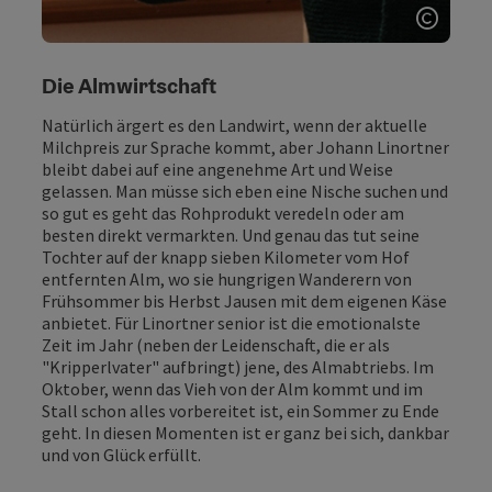
Copyri
Die Almwirtschaft
Natürlich ärgert es den Landwirt, wenn der aktuelle
Milchpreis zur Sprache kommt, aber Johann Linortner
bleibt dabei auf eine angenehme Art und Weise
gelassen. Man müsse sich eben eine Nische suchen und
so gut es geht das Rohprodukt veredeln oder am
besten direkt vermarkten. Und genau das tut seine
Tochter auf der knapp sieben Kilometer vom Hof
entfernten Alm, wo sie hungrigen Wanderern von
Frühsommer bis Herbst Jausen mit dem eigenen Käse
anbietet. Für Linortner senior ist die emotionalste
Zeit im Jahr (neben der Leidenschaft, die er als
"Kripperlvater" aufbringt) jene, des Almabtriebs. Im
Oktober, wenn das Vieh von der Alm kommt und im
Stall schon alles vorbereitet ist, ein Sommer zu Ende
geht. In diesen Momenten ist er ganz bei sich, dankbar
und von Glück erfüllt.