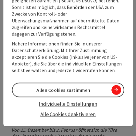
geeigneten Garantien (iSd Art. 46 DSGVO) bestehen.
Somit ist es möglich, dass Behörden der USA zum
Zwecke von Kontroll- oder
Überwachungsmaßnahmen auf übermittelte Daten
zugreifen und keine wirksamen Rechtsmittel
dagegen zur Verfügung stehen.
Nähere Informationen finden Sie in unserer
Datenschutzerklärung. Mit Ihrer Zustimmung
akzeptieren Sie die Cookies (inklusive jener von US-
Anbieter), die Sie über die individuellen Einstellungen
selbst verwalten und jederzeit widerrufen können.
Allen Cookies zustimmen
Individuelle Einstellungen
Alle Cookies deaktivieren
Copyri
Von 25. Dezember bis 2. Februar öffnet sich die Türe