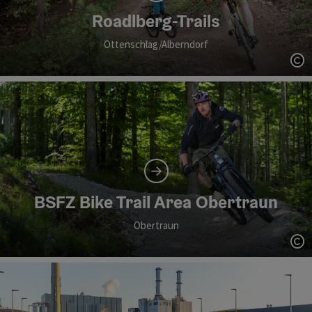
Roadlberg-Trails
Ottenschlag/Alberndorf
Co
BSFZ Bike Trail Area Obertraun
Obertraun
Co