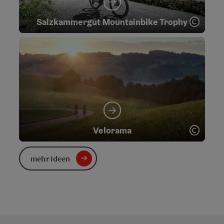
Copyr
Salzkammergut Mountainbike Trophy
Copyr
Velorama
mehr Ideen