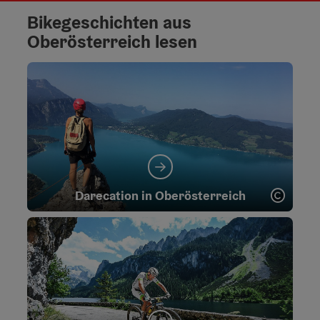
Bikegeschichten aus
Oberösterreich lesen
Copyr
Darecation in Oberösterreich