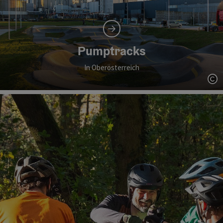
Pumptracks
In Oberösterreich
Co