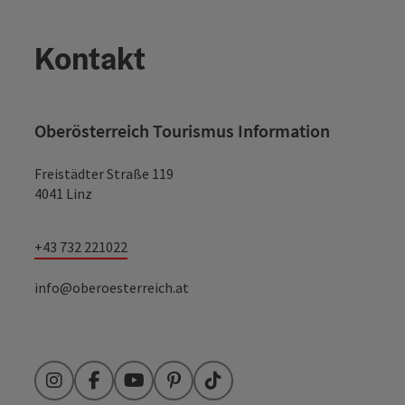
Copyr
Oberösterreich - echt jetzt
Kontakt
Oberösterreich Tourismus Information
Freistädter Straße 119
4041 Linz
Copyr
Top Radsport-Events
+43 732 221022
info@oberoesterreich.at
Instagram
Facebook
YouTube
Pinterest
TikTok
Genussradtouren im Mühlviertler