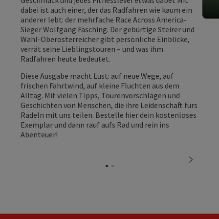
Geschmack und jedes Fitnesslevel etwas dabei. Mit
dabei ist auch einer, der das Radfahren wie kaum ein
anderer lebt: der mehrfache Race Across America-
Sieger Wolfgang Fasching. Der gebürtige Steirer und
Wahl-Oberösterreicher gibt persönliche Einblicke,
verrät seine Lieblingstouren – und was ihm
Radfahren heute bedeutet.
Diese Ausgabe macht Lust: auf neue Wege, auf
frischen Fahrtwind, auf kleine Fluchten aus dem
Alltag. Mit vielen Tipps, Tourenvorschlägen und
Geschichten von Menschen, die ihre Leidenschaft fürs
Radeln mit uns teilen. Bestelle hier dein kostenloses
Exemplar und dann rauf aufs Rad und rein ins
Abenteuer!
nächste