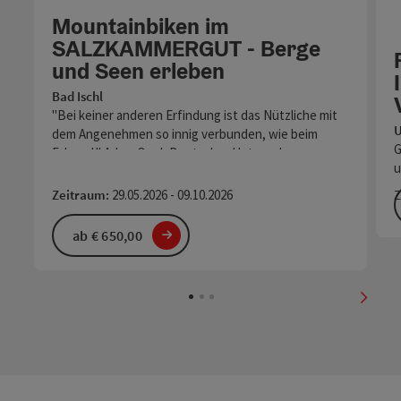
Mountainbiken im
SALZKAMMERGUT - Berge
und Seen erleben
Bad Ischl
"Bei keiner anderen Erfindung ist das Nützliche mit
U
dem Angenehmen so innig verbunden, wie beim
G
Fahrrad." Adam Opel, Deutscher Unternehmer,…
u
z
Z
Zeitraum:
29.05.2026 - 09.10.2026
ab € 650,00
nächs