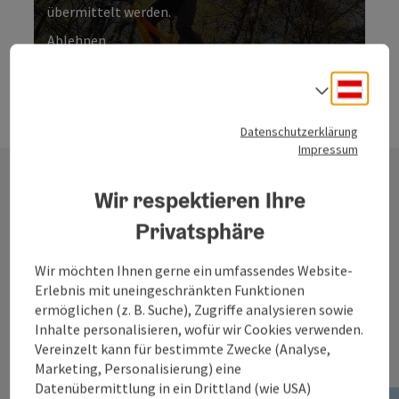
übermittelt werden.
Ablehnen
Mountainbiken in Linz
Deuts
Sprach
Video abspielen
Datenschutzerklärung
Copyri
Video
Impressum
Wir respektieren Ihre
Noch mehr Ideen
Privatsphäre
für deine nächste
Wir möchten Ihnen gerne ein umfassendes Website-
Bike-Tour
Erlebnis mit uneingeschränkten Funktionen
ermöglichen (z. B. Suche), Zugriffe analysieren sowie
Inhalte personalisieren, wofür wir Cookies verwenden.
Vereinzelt kann für bestimmte Zwecke (Analyse,
Marketing, Personalisierung) eine
Datenübermittlung in ein Drittland (wie USA)